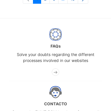
Page
Page
Page
Intermediate Pages Use T
Page
FAQs
Solve your doubts regarding the different
processes involved in our websites
CONTACTO