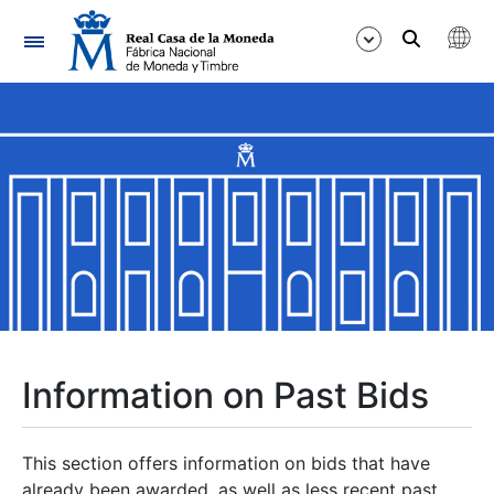
Navigation
Show/Hide
Show/Hide
Show/Hide
Show/Hide
Show/Hide
Information on Past Bids
Show/Hide
This section offers information on bids that have
already been awarded, as well as less recent past