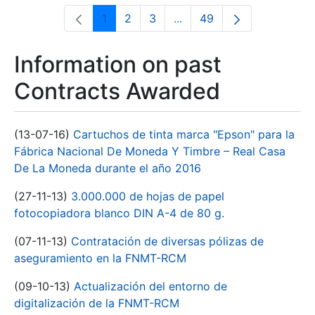
1
2
3
...
49
Page
Page
Page
Intermediate Pages Use T
Page
Information on past
Contracts Awarded
(13-07-16)
Cartuchos de tinta marca "Epson" para la
Fábrica Nacional De Moneda Y Timbre – Real Casa
De La Moneda durante el año 2016
(27-11-13)
3.000.000 de hojas de papel
fotocopiadora blanco DIN A-4 de 80 g.
(07-11-13)
Contratación de diversas pólizas de
aseguramiento en la FNMT-RCM
(09-10-13)
Actualización del entorno de
digitalización de la FNMT-RCM