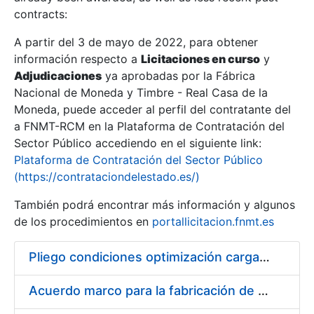
contracts:
Show/Hide
A partir del 3 de mayo de 2022, para obtener
información respecto a
Licitaciones en curso
y
Show/Hide
Adjudicaciones
ya aprobadas por la Fábrica
Show/Hide
Nacional de Moneda y Timbre - Real Casa de la
Moneda, puede acceder al perfil del contratante del
a FNMT-RCM en la Plataforma de Contratación del
Sector Público accediendo en el siguiente link:
Plataforma de Contratación del Sector Público
(https://contrataciondelestado.es/)
También podrá encontrar más información y algunos
de los procedimientos en
portallicitacion.fnmt.es
Pliego condiciones optimización cargas compras firmado
Show/Hide
Acuerdo marco para la fabricación de piezas