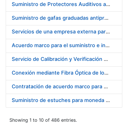
Suministro de Protectores Auditivos a medida para las personas trabajadoras de los Centros de Trabajo de Madrid y Burgos
Suministro de gafas graduadas antiproyecciones para los trabajadores de la FNMT-RCM en los centros de trabajo de Madrid y Burgos
Servicios de una empresa externa para el asesoramiento y resolución de los recursos de alzada que se presentan relacionados con procesos de selección para la FNMT-RCM
Acuerdo marco para el suministro e instalación de persianas, estores y otros complementos
Servicio de Calibración y Verificación Externa de los Equipos de Medición del Servicio de Prevención de la FNMT-RCM
Conexión mediante Fibra Óptica de los Centros de Proceso de Datos (CPDs) de las sedes de la FNMT-RCM de Burgos y Madrid
Contratación de acuerdo marco para el Suministro de Material de Electricidad para la Fábrica Nacional de Moneda y Timbre-Real Casa de la Moneda en su centro de trabajo de Burgos
Suministro de estuches para moneda de 30 €
Showing 1 to 10 of 486 entries.