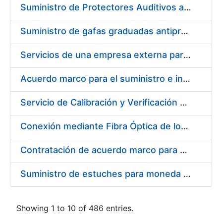
Suministro de Protectores Auditivos a medida para las personas trabajadoras de los Centros de Trabajo de Madrid y Burgos
Suministro de gafas graduadas antiproyecciones para los trabajadores de la FNMT-RCM en los centros de trabajo de Madrid y Burgos
Servicios de una empresa externa para el asesoramiento y resolución de los recursos de alzada que se presentan relacionados con procesos de selección para la FNMT-RCM
Acuerdo marco para el suministro e instalación de persianas, estores y otros complementos
Servicio de Calibración y Verificación Externa de los Equipos de Medición del Servicio de Prevención de la FNMT-RCM
Conexión mediante Fibra Óptica de los Centros de Proceso de Datos (CPDs) de las sedes de la FNMT-RCM de Burgos y Madrid
Contratación de acuerdo marco para el Suministro de Material de Electricidad para la Fábrica Nacional de Moneda y Timbre-Real Casa de la Moneda en su centro de trabajo de Burgos
Suministro de estuches para moneda de 30 €
Showing 1 to 10 of 486 entries.