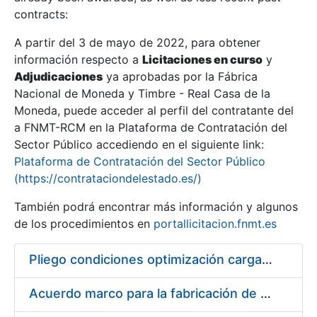
contracts:
Show/Hide
A partir del 3 de mayo de 2022, para obtener
información respecto a
Licitaciones en curso
y
Show/Hide
Adjudicaciones
ya aprobadas por la Fábrica
Show/Hide
Nacional de Moneda y Timbre - Real Casa de la
Moneda, puede acceder al perfil del contratante del
a FNMT-RCM en la Plataforma de Contratación del
Sector Público accediendo en el siguiente link:
Plataforma de Contratación del Sector Público
(https://contrataciondelestado.es/)
También podrá encontrar más información y algunos
de los procedimientos en
portallicitacion.fnmt.es
Pliego condiciones optimización cargas compras firmado
Show/Hide
Acuerdo marco para la fabricación de piezas