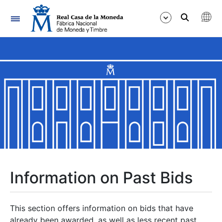
Navigation
Show/Hide
Show/Hide
Show/Hide
Show/Hide
Show/Hide
Information on Past Bids
Show/Hide
This section offers information on bids that have
already been awarded, as well as less recent past