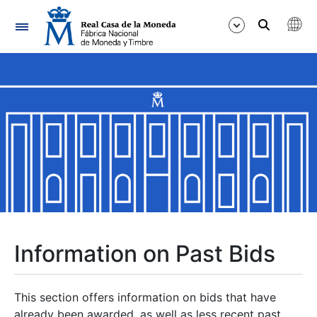
Navigation
Show/Hide
Show/Hide
Show/Hide
Show/Hide
Show/Hide
Information on Past Bids
Show/Hide
This section offers information on bids that have
already been awarded, as well as less recent past