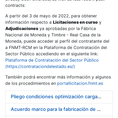
contracts:
Show/Hide
A partir del 3 de mayo de 2022, para obtener
información respecto a
Licitaciones en curso
y
Show/Hide
Adjudicaciones
ya aprobadas por la Fábrica
Show/Hide
Nacional de Moneda y Timbre - Real Casa de la
Moneda, puede acceder al perfil del contratante del
a FNMT-RCM en la Plataforma de Contratación del
Sector Público accediendo en el siguiente link:
Plataforma de Contratación del Sector Público
(https://contrataciondelestado.es/)
También podrá encontrar más información y algunos
de los procedimientos en
portallicitacion.fnmt.es
Pliego condiciones optimización cargas compras firmado
Show/Hide
Acuerdo marco para la fabricación de piezas