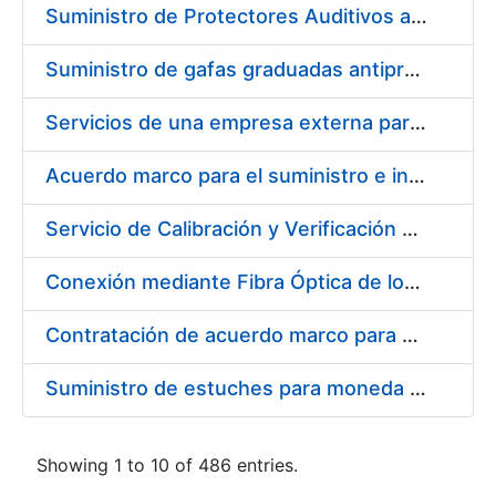
Suministro de Protectores Auditivos a medida para las personas trabajadoras de los Centros de Trabajo de Madrid y Burgos
Suministro de gafas graduadas antiproyecciones para los trabajadores de la FNMT-RCM en los centros de trabajo de Madrid y Burgos
Servicios de una empresa externa para el asesoramiento y resolución de los recursos de alzada que se presentan relacionados con procesos de selección para la FNMT-RCM
Acuerdo marco para el suministro e instalación de persianas, estores y otros complementos
Servicio de Calibración y Verificación Externa de los Equipos de Medición del Servicio de Prevención de la FNMT-RCM
Conexión mediante Fibra Óptica de los Centros de Proceso de Datos (CPDs) de las sedes de la FNMT-RCM de Burgos y Madrid
Contratación de acuerdo marco para el Suministro de Material de Electricidad para la Fábrica Nacional de Moneda y Timbre-Real Casa de la Moneda en su centro de trabajo de Burgos
Suministro de estuches para moneda de 30 €
Showing 1 to 10 of 486 entries.