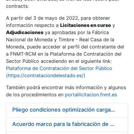
contracts:
Show/Hide
A partir del 3 de mayo de 2022, para obtener
información respecto a
Licitaciones en curso
y
Show/Hide
Adjudicaciones
ya aprobadas por la Fábrica
Show/Hide
Nacional de Moneda y Timbre - Real Casa de la
Moneda, puede acceder al perfil del contratante del
a FNMT-RCM en la Plataforma de Contratación del
Sector Público accediendo en el siguiente link:
Plataforma de Contratación del Sector Público
(https://contrataciondelestado.es/)
También podrá encontrar más información y algunos
de los procedimientos en
portallicitacion.fnmt.es
Pliego condiciones optimización cargas compras firmado
Show/Hide
Acuerdo marco para la fabricación de piezas