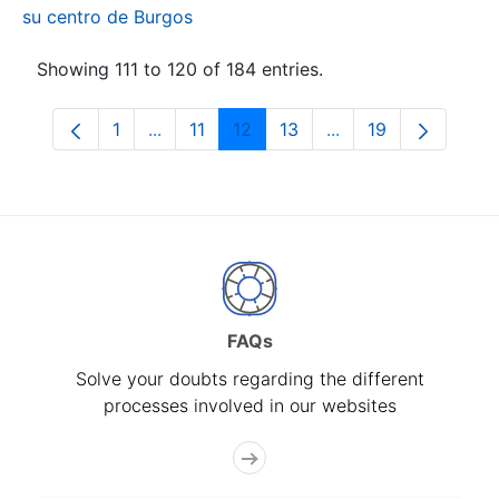
su centro de Burgos
Showing 111 to 120 of 184 entries.
1
...
11
12
13
...
19
Page
Intermediate Pages Use TAB to navigate.
Page
Page
Page
Intermediate Pages
Page
FAQs
Solve your doubts regarding the different
processes involved in our websites