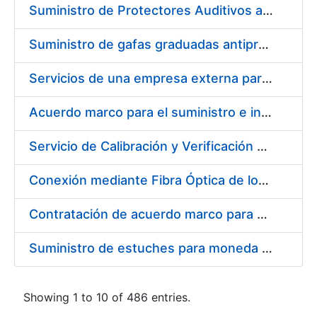
Suministro de Protectores Auditivos a medida para las personas trabajadoras de los Centros de Trabajo de Madrid y Burgos
Suministro de gafas graduadas antiproyecciones para los trabajadores de la FNMT-RCM en los centros de trabajo de Madrid y Burgos
Servicios de una empresa externa para el asesoramiento y resolución de los recursos de alzada que se presentan relacionados con procesos de selección para la FNMT-RCM
Acuerdo marco para el suministro e instalación de persianas, estores y otros complementos
Servicio de Calibración y Verificación Externa de los Equipos de Medición del Servicio de Prevención de la FNMT-RCM
Conexión mediante Fibra Óptica de los Centros de Proceso de Datos (CPDs) de las sedes de la FNMT-RCM de Burgos y Madrid
Contratación de acuerdo marco para el Suministro de Material de Electricidad para la Fábrica Nacional de Moneda y Timbre-Real Casa de la Moneda en su centro de trabajo de Burgos
Suministro de estuches para moneda de 30 €
Showing 1 to 10 of 486 entries.