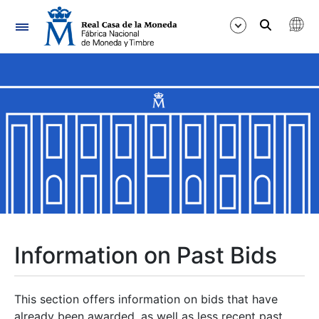
Navigation
Show/Hide
Show/Hide
Show/Hide
Show/Hide
Show/Hide
Information on Past Bids
Show/Hide
This section offers information on bids that have
already been awarded, as well as less recent past