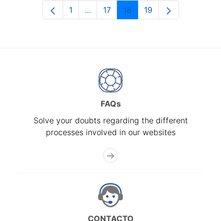
1
...
17
18
19
Page
Intermediate Pages Use TAB to navi
Page
Page
Page
FAQs
Solve your doubts regarding the different
processes involved in our websites
CONTACTO