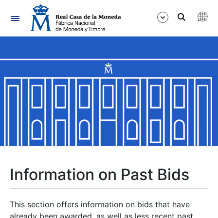
Navigation
Show/Hide
Show/Hide
Show/Hide
Show/Hide
Show/Hide
Information on Past Bids
Show/Hide
This section offers information on bids that have
already been awarded, as well as less recent past