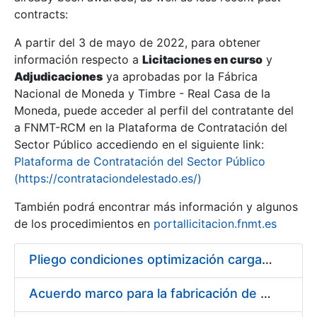
contracts:
Show/Hide
A partir del 3 de mayo de 2022, para obtener
información respecto a
Licitaciones en curso
y
Show/Hide
Adjudicaciones
ya aprobadas por la Fábrica
Show/Hide
Nacional de Moneda y Timbre - Real Casa de la
Moneda, puede acceder al perfil del contratante del
a FNMT-RCM en la Plataforma de Contratación del
Sector Público accediendo en el siguiente link:
Plataforma de Contratación del Sector Público
(https://contrataciondelestado.es/)
También podrá encontrar más información y algunos
de los procedimientos en
portallicitacion.fnmt.es
Pliego condiciones optimización cargas compras firmado
Show/Hide
Acuerdo marco para la fabricación de piezas