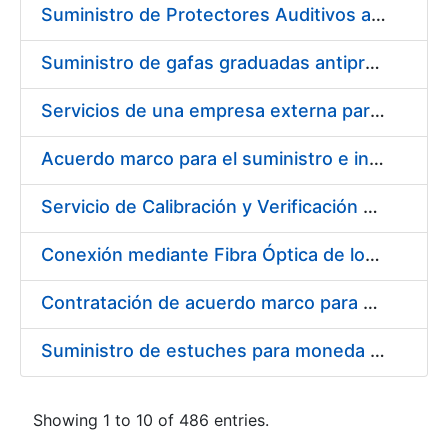
Suministro de Protectores Auditivos a medida para las personas trabajadoras de los Centros de Trabajo de Madrid y Burgos
Suministro de gafas graduadas antiproyecciones para los trabajadores de la FNMT-RCM en los centros de trabajo de Madrid y Burgos
Servicios de una empresa externa para el asesoramiento y resolución de los recursos de alzada que se presentan relacionados con procesos de selección para la FNMT-RCM
Acuerdo marco para el suministro e instalación de persianas, estores y otros complementos
Servicio de Calibración y Verificación Externa de los Equipos de Medición del Servicio de Prevención de la FNMT-RCM
Conexión mediante Fibra Óptica de los Centros de Proceso de Datos (CPDs) de las sedes de la FNMT-RCM de Burgos y Madrid
Contratación de acuerdo marco para el Suministro de Material de Electricidad para la Fábrica Nacional de Moneda y Timbre-Real Casa de la Moneda en su centro de trabajo de Burgos
Suministro de estuches para moneda de 30 €
Showing 1 to 10 of 486 entries.