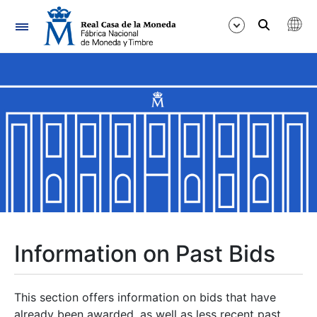
Navigation
Show/Hide
Show/Hide
Show/Hide
Show/Hide
Show/Hide
Information on Past Bids
Show/Hide
This section offers information on bids that have
already been awarded, as well as less recent past