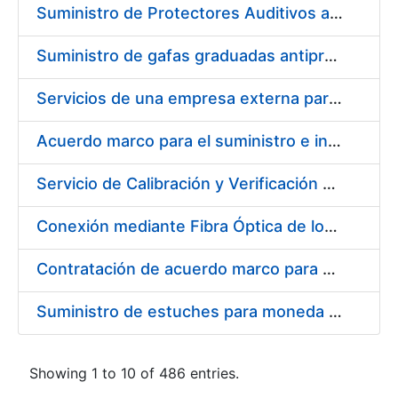
Suministro de Protectores Auditivos a medida para las personas trabajadoras de los Centros de Trabajo de Madrid y Burgos
Suministro de gafas graduadas antiproyecciones para los trabajadores de la FNMT-RCM en los centros de trabajo de Madrid y Burgos
Servicios de una empresa externa para el asesoramiento y resolución de los recursos de alzada que se presentan relacionados con procesos de selección para la FNMT-RCM
Acuerdo marco para el suministro e instalación de persianas, estores y otros complementos
Servicio de Calibración y Verificación Externa de los Equipos de Medición del Servicio de Prevención de la FNMT-RCM
Conexión mediante Fibra Óptica de los Centros de Proceso de Datos (CPDs) de las sedes de la FNMT-RCM de Burgos y Madrid
Contratación de acuerdo marco para el Suministro de Material de Electricidad para la Fábrica Nacional de Moneda y Timbre-Real Casa de la Moneda en su centro de trabajo de Burgos
Suministro de estuches para moneda de 30 €
Showing 1 to 10 of 486 entries.