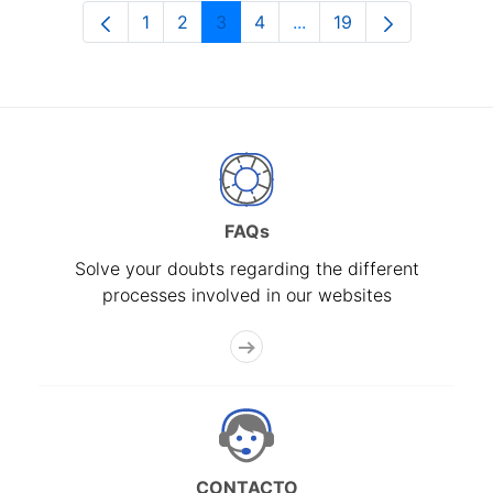
1
2
3
4
...
19
Page
Page
Page
Page
Intermediate Pages Use
Page
FAQs
Solve your doubts regarding the different
processes involved in our websites
CONTACTO