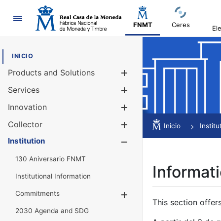
Navigation
FNMT
Ceres
El
INICIO
Products and Solutions
Show/Hide
Services
Show/Hide
Innovation
Show/Hide
Collector
Show/Hide
Inicio
Institu
Institution
Show/Hide
130 Aniversario FNMT
Informati
Institutional Information
Commitments
Show/Hide
This section offer
2030 Agenda and SDG