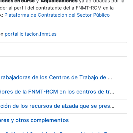
ciones en curso
y
Adjudicaciones
ya aprobadas por la
er al perfil del contratante del a FNMT-RCM en la
k:
Plataforma de Contratación del Sector Público
en
portallicitacion.fnmt.es
Suministro de Protectores Auditivos a medida para las personas trabajadoras de los Centros de Trabajo de Madrid y Burgos
Suministro de gafas graduadas antiproyecciones para los trabajadores de la FNMT-RCM en los centros de trabajo de Madrid y Burgos
Servicios de una empresa externa para el asesoramiento y resolución de los recursos de alzada que se presentan relacionados con procesos de selección para la FNMT-RCM
tores y otros complementos