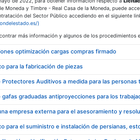
 mayo de 2022, para obtener información respecto a
Licita
de Moneda y Timbre - Real Casa de la Moneda, puede acced
ratación del Sector Público accediendo en el siguiente lin
iondelestado.es/)
ontrar más información y algunos de los procedimientos 
iones optimización cargas compras firmado
 para la fabricación de piezas
 para el suministro e instalación de persianas, es