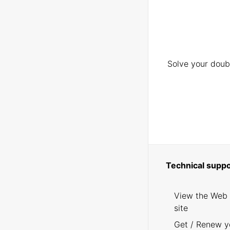
Solve your doubt
Technical suppo
View the Web
site
Get / Renew y