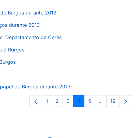
el de Burgos durante 2013
rgos durante 2013
 del Departamento de Ceres
apel Burgos
 Burgos
a papel de Burgos durante 2013
1
2
3
4
5
...
19
Page
Page
Page
Page
Page
Intermediate Pa
Page