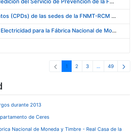
Servicio de Calibración y Verificación Externa de los Equipos de Medición del Servicio de Prevención de la FNMT-RCM
Conexión mediante Fibra Óptica de los Centros de Proceso de Datos (CPDs) de las sedes de la FNMT-RCM de Burgos y Madrid
Contratación de acuerdo marco para el Suministro de Material de Electricidad para la Fábrica Nacional de Moneda y Timbre-Real Casa de la Moneda en su centro de trabajo de Burgos
1
2
3
...
49
Page
Page
Page
Intermediate Pa
Page
d
urgos durante 2013
Departamento de Ceres
ábrica Nacional de Moneda y Timbre - Real Casa de la