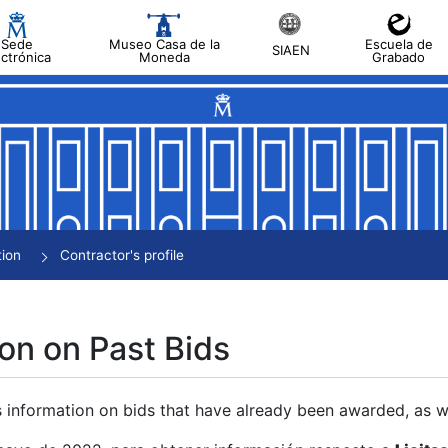
Sede
Museo Casa de la
Escuela de
SIAEN
ectrónica
Moneda
Grabado
tion
Contractor's profile
on on Past Bids
s information on bids that have already been awarded, as we