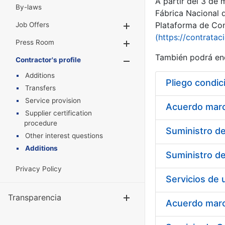
A partir del 3 de
By-laws
Fábrica Nacional 
Plataforma de Cont
Job Offers
Show/Hide
(https://contratac
Press Room
Show/Hide
También podrá enc
Contractor's profile
Show/Hide
Additions
Pliego condic
Transfers
Service provision
Acuerdo marco
Supplier certification
procedure
Other interest questions
Additions
Privacy Policy
Transparencia
Show/Hide
Acuerdo marco