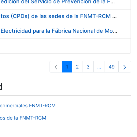
Servicio de Calibración y Verificación Externa de los Equipos de Medición del Servicio de Prevención de la FNMT-RCM
Conexión mediante Fibra Óptica de los Centros de Proceso de Datos (CPDs) de las sedes de la FNMT-RCM de Burgos y Madrid
Contratación de acuerdo marco para el Suministro de Material de Electricidad para la Fábrica Nacional de Moneda y Timbre-Real Casa de la Moneda en su centro de trabajo de Burgos
1
2
3
...
49
Page
Page
Page
Intermediate Pa
Page
d
os comerciales FNMT-RCM
ntros de la FNMT-RCM