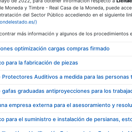
 mayo de 2022, para obtener información respecto a
Licita
de Moneda y Timbre - Real Casa de la Moneda, puede acced
ratación del Sector Público accediendo en el siguiente lin
iondelestado.es/)
ontrar más información y algunos de los procedimientos 
iones optimización cargas compras firmado
 para la fabricación de piezas
 para el suministro e instalación de persianas, es