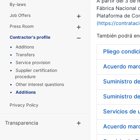
A partir del 3 de
By-laws
Fábrica Nacional 
Plataforma de Cont
Job Offers
Show/Hide
(https://contratac
Press Room
Show/Hide
También podrá enc
Contractor's profile
Show/Hide
Additions
Pliego condic
Transfers
Service provision
Acuerdo marco
Supplier certification
procedure
Other interest questions
Additions
Privacy Policy
Transparencia
Show/Hide
Acuerdo marco