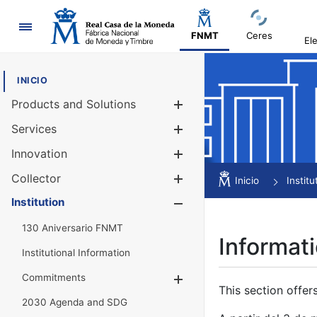
Navigation
FNMT
Ceres
El
INICIO
Products and Solutions
Show/Hide
Services
Show/Hide
Innovation
Show/Hide
Collector
Show/Hide
Inicio
Institu
Institution
Show/Hide
130 Aniversario FNMT
Informati
Institutional Information
Commitments
Show/Hide
This section offer
2030 Agenda and SDG