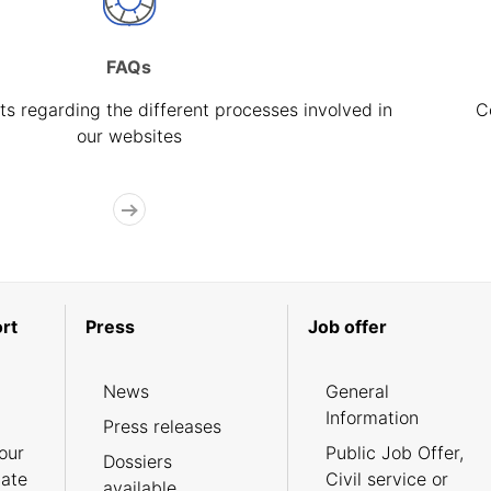
FAQs
s regarding the different processes involved in
C
our websites
rt
Press
Job offer
News
General
Information
Press releases
our
Public Job Offer,
Dossiers
cate
Civil service or
available