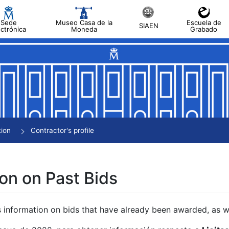
Sede
Museo Casa de la
Escuela de
SIAEN
ectrónica
Moneda
Grabado
tion
Contractor's profile
on on Past Bids
s information on bids that have already been awarded, as we