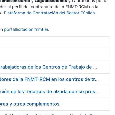
ciones en curso
y
Adjudicaciones
ya aprobadas por la
er al perfil del contratante del a FNMT-RCM en la
k:
Plataforma de Contratación del Sector Público
en
portallicitacion.fnmt.es
Suministro de Protectores Auditivos a medida para las personas trabajadoras de los Centros de Trabajo de Madrid y Burgos
Suministro de gafas graduadas antiproyecciones para los trabajadores de la FNMT-RCM en los centros de trabajo de Madrid y Burgos
Servicios de una empresa externa para el asesoramiento y resolución de los recursos de alzada que se presentan relacionados con procesos de selección para la FNMT-RCM
tores y otros complementos