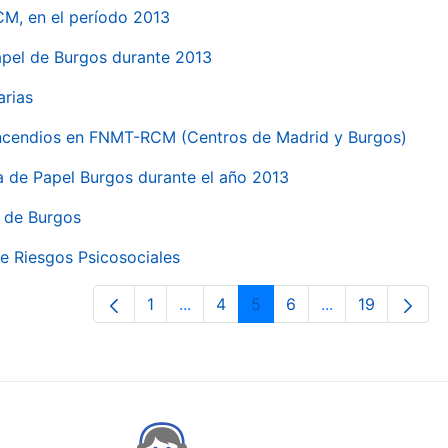
CM, en el período 2013
papel de Burgos durante 2013
arias
 incendios en FNMT-RCM (Centros de Madrid y Burgos)
ca de Papel Burgos durante el año 2013
l de Burgos
e Riesgos Psicosociales
1
...
4
5
6
...
19
Page
Intermediate Pages Use TAB to nav
Page
Page
Page
Intermediate Pa
Page