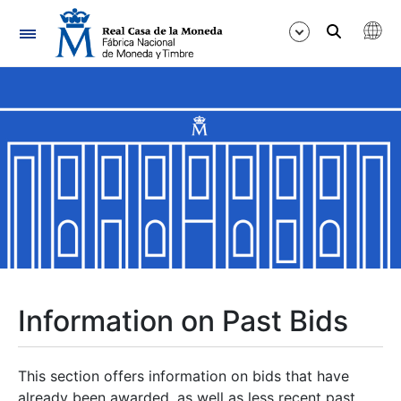
Navigation
Show/Hide
Show/Hide
Show/Hide
Show/Hide
Show/Hide
Information on Past Bids
Show/Hide
This section offers information on bids that have
already been awarded, as well as less recent past