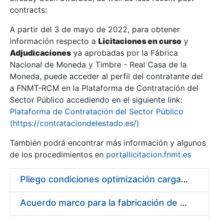
contracts:
Show/Hide
A partir del 3 de mayo de 2022, para obtener
información respecto a
Licitaciones en curso
y
Show/Hide
Adjudicaciones
ya aprobadas por la Fábrica
Show/Hide
Nacional de Moneda y Timbre - Real Casa de la
Moneda, puede acceder al perfil del contratante del
a FNMT-RCM en la Plataforma de Contratación del
Sector Público accediendo en el siguiente link:
Plataforma de Contratación del Sector Público
(https://contrataciondelestado.es/)
También podrá encontrar más información y algunos
de los procedimientos en
portallicitacion.fnmt.es
Pliego condiciones optimización cargas compras firmado
Show/Hide
Acuerdo marco para la fabricación de piezas