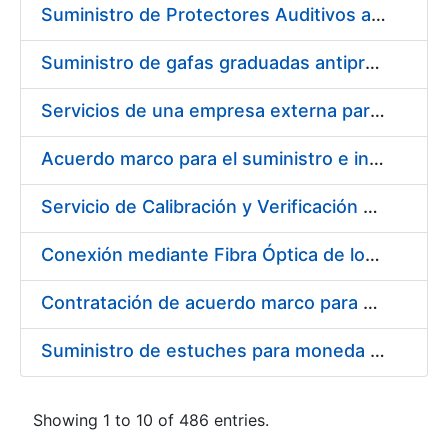
Suministro de Protectores Auditivos a medida para las personas trabajadoras de los Centros de Trabajo de Madrid y Burgos
Suministro de gafas graduadas antiproyecciones para los trabajadores de la FNMT-RCM en los centros de trabajo de Madrid y Burgos
Servicios de una empresa externa para el asesoramiento y resolución de los recursos de alzada que se presentan relacionados con procesos de selección para la FNMT-RCM
Acuerdo marco para el suministro e instalación de persianas, estores y otros complementos
Servicio de Calibración y Verificación Externa de los Equipos de Medición del Servicio de Prevención de la FNMT-RCM
Conexión mediante Fibra Óptica de los Centros de Proceso de Datos (CPDs) de las sedes de la FNMT-RCM de Burgos y Madrid
Contratación de acuerdo marco para el Suministro de Material de Electricidad para la Fábrica Nacional de Moneda y Timbre-Real Casa de la Moneda en su centro de trabajo de Burgos
Suministro de estuches para moneda de 30 €
Showing 1 to 10 of 486 entries.