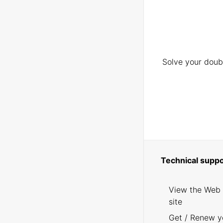
Solve your doubt
Technical suppo
View the Web
site
Get / Renew y