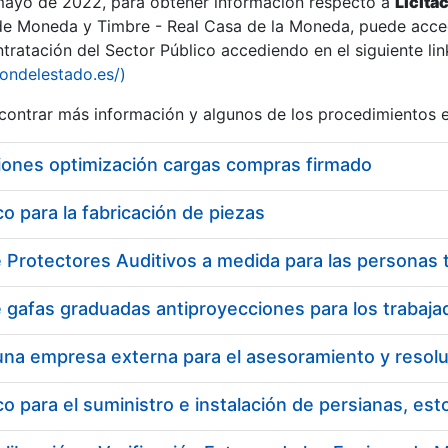
 mayo de 2022, para obtener información respecto a
Licita
de Moneda y Timbre - Real Casa de la Moneda, puede acced
ratación del Sector Público accediendo en el siguiente lin
iondelestado.es/)
ontrar más información y algunos de los procedimientos 
iones optimización cargas compras firmado
 para la fabricación de piezas
 para el suministro e instalación de persianas, es