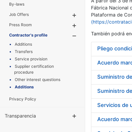
A partir del 3 de
By-laws
Fábrica Nacional 
Plataforma de Cont
Job Offers
Show/Hide
(https://contratac
Press Room
Show/Hide
También podrá enc
Contractor's profile
Show/Hide
Additions
Pliego condic
Transfers
Service provision
Acuerdo marco
Supplier certification
procedure
Other interest questions
Additions
Privacy Policy
Transparencia
Show/Hide
Acuerdo marco