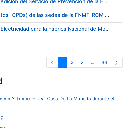
Servicio de Calibración y Verificación Externa de los Equipos de Medición del Servicio de Prevención de la FNMT-RCM
Conexión mediante Fibra Óptica de los Centros de Proceso de Datos (CPDs) de las sedes de la FNMT-RCM de Burgos y Madrid
Contratación de acuerdo marco para el Suministro de Material de Electricidad para la Fábrica Nacional de Moneda y Timbre-Real Casa de la Moneda en su centro de trabajo de Burgos
1
2
3
...
49
Page
Page
Page
Intermediate Pa
Page
d
oneda Y Timbre – Real Casa De La Moneda durante el
g.