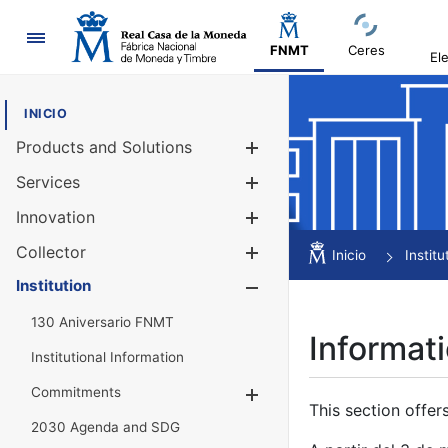
Navigation
FNMT
Ceres
El
INICIO
Products and Solutions
Show/Hide
Services
Show/Hide
Innovation
Show/Hide
Collector
Show/Hide
Inicio
Institu
Institution
Show/Hide
130 Aniversario FNMT
Informati
Institutional Information
Commitments
Show/Hide
This section offer
2030 Agenda and SDG