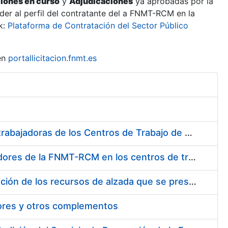
ciones en curso
y
Adjudicaciones
ya aprobadas por la
er al perfil del contratante del a FNMT-RCM en la
k:
Plataforma de Contratación del Sector Público
en
portallicitacion.fnmt.es
Suministro de Protectores Auditivos a medida para las personas trabajadoras de los Centros de Trabajo de Madrid y Burgos
Suministro de gafas graduadas antiproyecciones para los trabajadores de la FNMT-RCM en los centros de trabajo de Madrid y Burgos
Servicios de una empresa externa para el asesoramiento y resolución de los recursos de alzada que se presentan relacionados con procesos de selección para la FNMT-RCM
tores y otros complementos