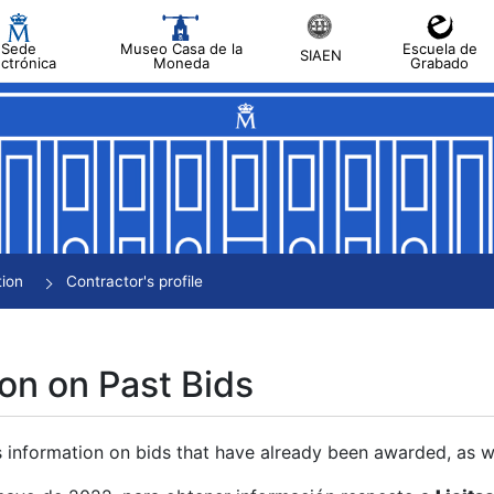
Sede
Museo Casa de la
Escuela de
SIAEN
ectrónica
Moneda
Grabado
tion
Contractor's profile
on on Past Bids
s information on bids that have already been awarded, as we