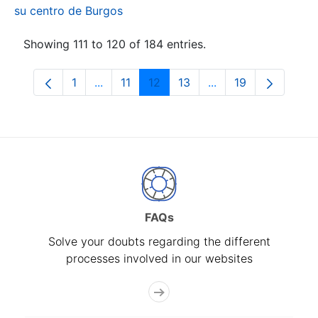
su centro de Burgos
Showing 111 to 120 of 184 entries.
1
...
11
12
13
...
19
Page
Intermediate Pages Use TAB to navigate.
Page
Page
Page
Intermediate Pages
Page
FAQs
Solve your doubts regarding the different
processes involved in our websites