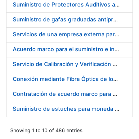
Suministro de Protectores Auditivos a medida para las personas trabajadoras de los Centros de Trabajo de Madrid y Burgos
Suministro de gafas graduadas antiproyecciones para los trabajadores de la FNMT-RCM en los centros de trabajo de Madrid y Burgos
Servicios de una empresa externa para el asesoramiento y resolución de los recursos de alzada que se presentan relacionados con procesos de selección para la FNMT-RCM
Acuerdo marco para el suministro e instalación de persianas, estores y otros complementos
Servicio de Calibración y Verificación Externa de los Equipos de Medición del Servicio de Prevención de la FNMT-RCM
Conexión mediante Fibra Óptica de los Centros de Proceso de Datos (CPDs) de las sedes de la FNMT-RCM de Burgos y Madrid
Contratación de acuerdo marco para el Suministro de Material de Electricidad para la Fábrica Nacional de Moneda y Timbre-Real Casa de la Moneda en su centro de trabajo de Burgos
Suministro de estuches para moneda de 30 €
Showing 1 to 10 of 486 entries.