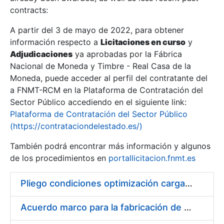
contracts:
Show/Hide
A partir del 3 de mayo de 2022, para obtener
información respecto a
Licitaciones en curso
y
Show/Hide
Adjudicaciones
ya aprobadas por la Fábrica
Show/Hide
Nacional de Moneda y Timbre - Real Casa de la
Moneda, puede acceder al perfil del contratante del
a FNMT-RCM en la Plataforma de Contratación del
Sector Público accediendo en el siguiente link:
Plataforma de Contratación del Sector Público
(https://contrataciondelestado.es/)
También podrá encontrar más información y algunos
de los procedimientos en
portallicitacion.fnmt.es
Pliego condiciones optimización cargas compras firmado
Show/Hide
Acuerdo marco para la fabricación de piezas