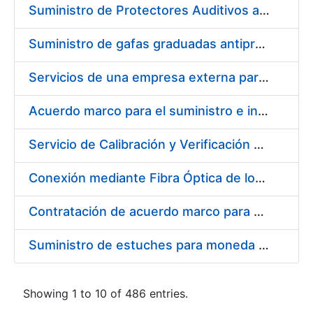
Suministro de Protectores Auditivos a medida para las personas trabajadoras de los Centros de Trabajo de Madrid y Burgos
Suministro de gafas graduadas antiproyecciones para los trabajadores de la FNMT-RCM en los centros de trabajo de Madrid y Burgos
Servicios de una empresa externa para el asesoramiento y resolución de los recursos de alzada que se presentan relacionados con procesos de selección para la FNMT-RCM
Acuerdo marco para el suministro e instalación de persianas, estores y otros complementos
Servicio de Calibración y Verificación Externa de los Equipos de Medición del Servicio de Prevención de la FNMT-RCM
Conexión mediante Fibra Óptica de los Centros de Proceso de Datos (CPDs) de las sedes de la FNMT-RCM de Burgos y Madrid
Contratación de acuerdo marco para el Suministro de Material de Electricidad para la Fábrica Nacional de Moneda y Timbre-Real Casa de la Moneda en su centro de trabajo de Burgos
Suministro de estuches para moneda de 30 €
Showing 1 to 10 of 486 entries.