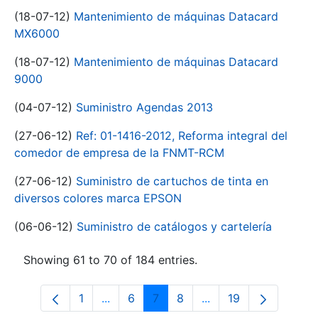
(18-07-12)
Mantenimiento de máquinas Datacard
MX6000
(18-07-12)
Mantenimiento de máquinas Datacard
9000
(04-07-12)
Suministro Agendas 2013
(27-06-12)
Ref: 01-1416-2012, Reforma integral del
comedor de empresa de la FNMT-RCM
(27-06-12)
Suministro de cartuchos de tinta en
diversos colores marca EPSON
(06-06-12)
Suministro de catálogos y cartelería
Showing 61 to 70 of 184 entries.
1
...
6
7
8
...
19
Page
Intermediate Pages Use TAB to navigat
Page
Page
Page
Intermediate Pages U
Page