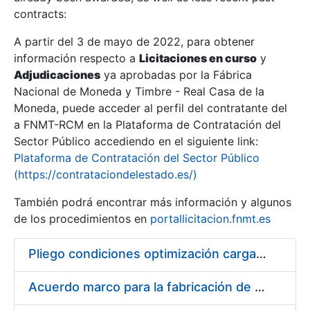
contracts:
Show/Hide
A partir del 3 de mayo de 2022, para obtener
información respecto a
Licitaciones en curso
y
Show/Hide
Adjudicaciones
ya aprobadas por la Fábrica
Show/Hide
Nacional de Moneda y Timbre - Real Casa de la
Moneda, puede acceder al perfil del contratante del
a FNMT-RCM en la Plataforma de Contratación del
Sector Público accediendo en el siguiente link:
Plataforma de Contratación del Sector Público
(https://contrataciondelestado.es/)
También podrá encontrar más información y algunos
de los procedimientos en
portallicitacion.fnmt.es
Pliego condiciones optimización cargas compras firmado
Show/Hide
Acuerdo marco para la fabricación de piezas