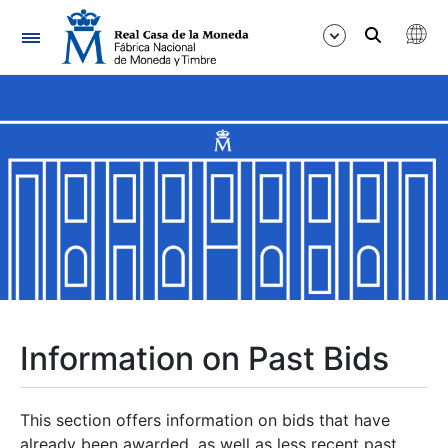
Navigation
Show/Hide
Show/Hide
Show/Hide
Show/Hide
Show/Hide
Information on Past Bids
Show/Hide
This section offers information on bids that have
already been awarded, as well as less recent past