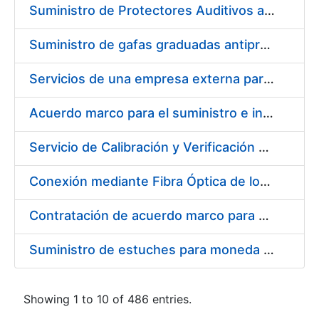
Suministro de Protectores Auditivos a medida para las personas trabajadoras de los Centros de Trabajo de Madrid y Burgos
Suministro de gafas graduadas antiproyecciones para los trabajadores de la FNMT-RCM en los centros de trabajo de Madrid y Burgos
Servicios de una empresa externa para el asesoramiento y resolución de los recursos de alzada que se presentan relacionados con procesos de selección para la FNMT-RCM
Acuerdo marco para el suministro e instalación de persianas, estores y otros complementos
Servicio de Calibración y Verificación Externa de los Equipos de Medición del Servicio de Prevención de la FNMT-RCM
Conexión mediante Fibra Óptica de los Centros de Proceso de Datos (CPDs) de las sedes de la FNMT-RCM de Burgos y Madrid
Contratación de acuerdo marco para el Suministro de Material de Electricidad para la Fábrica Nacional de Moneda y Timbre-Real Casa de la Moneda en su centro de trabajo de Burgos
Suministro de estuches para moneda de 30 €
Showing 1 to 10 of 486 entries.