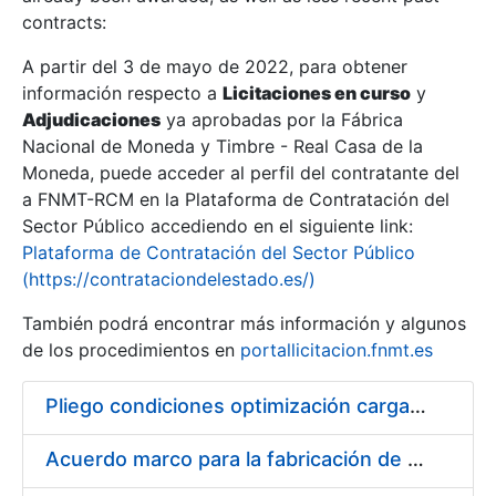
contracts:
Show/Hide
A partir del 3 de mayo de 2022, para obtener
información respecto a
Licitaciones en curso
y
Show/Hide
Adjudicaciones
ya aprobadas por la Fábrica
Show/Hide
Nacional de Moneda y Timbre - Real Casa de la
Moneda, puede acceder al perfil del contratante del
a FNMT-RCM en la Plataforma de Contratación del
Sector Público accediendo en el siguiente link:
Plataforma de Contratación del Sector Público
(https://contrataciondelestado.es/)
También podrá encontrar más información y algunos
de los procedimientos en
portallicitacion.fnmt.es
Pliego condiciones optimización cargas compras firmado
Show/Hide
Acuerdo marco para la fabricación de piezas