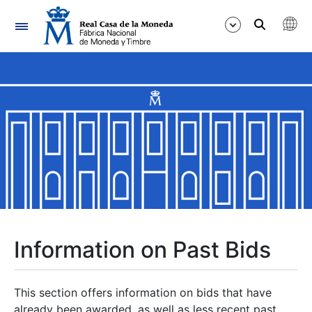
Navigation
Show/Hide
Show/Hide
Show/Hide
Show/Hide
Show/Hide
Information on Past Bids
Show/Hide
This section offers information on bids that have
already been awarded, as well as less recent past