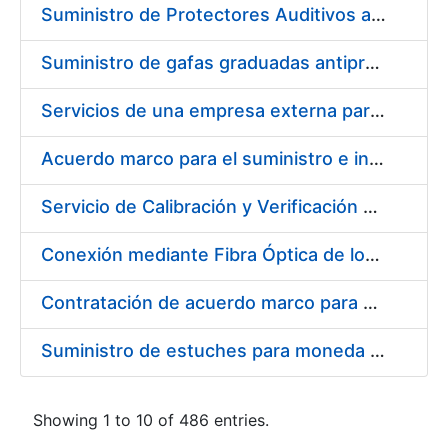
Suministro de Protectores Auditivos a medida para las personas trabajadoras de los Centros de Trabajo de Madrid y Burgos
Suministro de gafas graduadas antiproyecciones para los trabajadores de la FNMT-RCM en los centros de trabajo de Madrid y Burgos
Servicios de una empresa externa para el asesoramiento y resolución de los recursos de alzada que se presentan relacionados con procesos de selección para la FNMT-RCM
Acuerdo marco para el suministro e instalación de persianas, estores y otros complementos
Servicio de Calibración y Verificación Externa de los Equipos de Medición del Servicio de Prevención de la FNMT-RCM
Conexión mediante Fibra Óptica de los Centros de Proceso de Datos (CPDs) de las sedes de la FNMT-RCM de Burgos y Madrid
Contratación de acuerdo marco para el Suministro de Material de Electricidad para la Fábrica Nacional de Moneda y Timbre-Real Casa de la Moneda en su centro de trabajo de Burgos
Suministro de estuches para moneda de 30 €
Showing 1 to 10 of 486 entries.