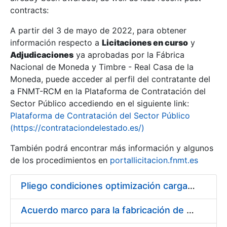
contracts:
Show/Hide
A partir del 3 de mayo de 2022, para obtener
información respecto a
Licitaciones en curso
y
Show/Hide
Adjudicaciones
ya aprobadas por la Fábrica
Show/Hide
Nacional de Moneda y Timbre - Real Casa de la
Moneda, puede acceder al perfil del contratante del
a FNMT-RCM en la Plataforma de Contratación del
Sector Público accediendo en el siguiente link:
Plataforma de Contratación del Sector Público
(https://contrataciondelestado.es/)
También podrá encontrar más información y algunos
de los procedimientos en
portallicitacion.fnmt.es
Pliego condiciones optimización cargas compras firmado
Show/Hide
Acuerdo marco para la fabricación de piezas