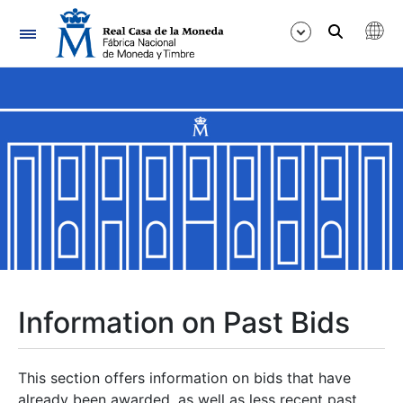
Navigation
Show/Hide
Show/Hide
Show/Hide
Show/Hide
Show/Hide
Information on Past Bids
Show/Hide
This section offers information on bids that have
already been awarded, as well as less recent past