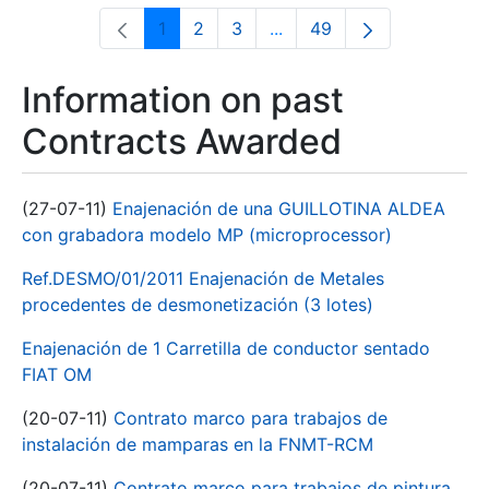
1
2
3
...
49
Page
Page
Page
Intermediate Pages Use T
Page
Information on past
Contracts Awarded
(27-07-11)
Enajenación de una GUILLOTINA ALDEA
con grabadora modelo MP (microprocessor)
Ref.DESMO/01/2011 Enajenación de Metales
procedentes de desmonetización (3 lotes)
Enajenación de 1 Carretilla de conductor sentado
FIAT OM
(20-07-11)
Contrato marco para trabajos de
instalación de mamparas en la FNMT-RCM
(20-07-11)
Contrato marco para trabajos de pintura