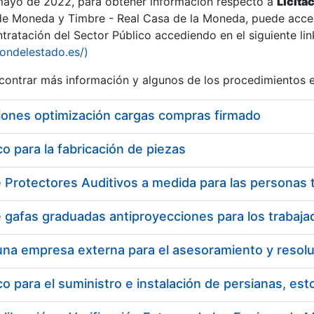
 mayo de 2022, para obtener información respecto a
Licita
de Moneda y Timbre - Real Casa de la Moneda, puede acced
ratación del Sector Público accediendo en el siguiente lin
iondelestado.es/)
ontrar más información y algunos de los procedimientos 
iones optimización cargas compras firmado
 para la fabricación de piezas
 para el suministro e instalación de persianas, es