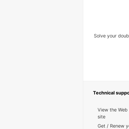
Solve your doubt
Technical suppo
View the Web
site
Get / Renew y