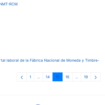
a FNMT-RCM
ortal laboral de la Fábrica Nacional de Moneda y Timbre-
1
...
14
15
16
...
19
Page
Intermediate Pages Use TAB to navig
Page
Page
Page
Intermediate Pa
Page