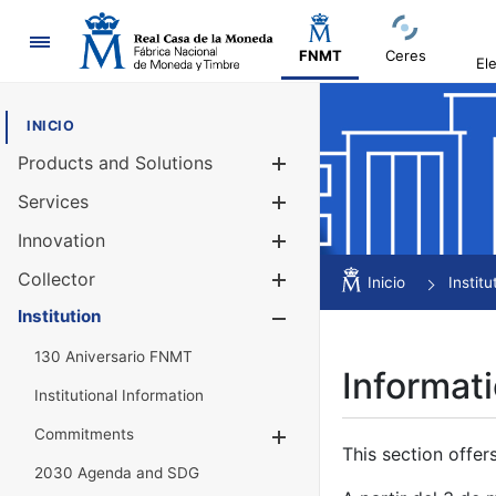
Navigation
FNMT
Ceres
El
INICIO
Products and Solutions
Show/Hide
Services
Show/Hide
Innovation
Show/Hide
Collector
Show/Hide
Inicio
Institu
Institution
Show/Hide
130 Aniversario FNMT
Informati
Institutional Information
Commitments
Show/Hide
This section offer
2030 Agenda and SDG