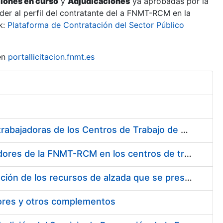
ciones en curso
y
Adjudicaciones
ya aprobadas por la
er al perfil del contratante del a FNMT-RCM en la
k:
Plataforma de Contratación del Sector Público
en
portallicitacion.fnmt.es
Suministro de Protectores Auditivos a medida para las personas trabajadoras de los Centros de Trabajo de Madrid y Burgos
Suministro de gafas graduadas antiproyecciones para los trabajadores de la FNMT-RCM en los centros de trabajo de Madrid y Burgos
Servicios de una empresa externa para el asesoramiento y resolución de los recursos de alzada que se presentan relacionados con procesos de selección para la FNMT-RCM
tores y otros complementos