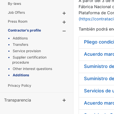
A partir del 3 de
By-laws
Fábrica Nacional 
Plataforma de Cont
Job Offers
Show/Hide
(https://contratac
Press Room
Show/Hide
También podrá enc
Contractor's profile
Show/Hide
Additions
Pliego condic
Transfers
Service provision
Acuerdo marco
Supplier certification
procedure
Other interest questions
Additions
Privacy Policy
Transparencia
Show/Hide
Acuerdo marco