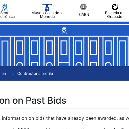
Sede
Museo Casa de la
Escuela de
SIAEN
ectrónica
Moneda
Grabado
tion
Contractor's profile
on on Past Bids
s information on bids that have already been awarded, as we