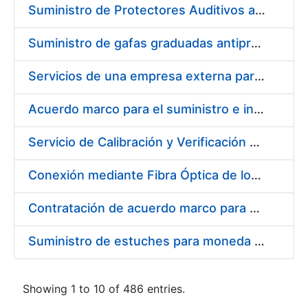
Suministro de Protectores Auditivos a medida para las personas trabajadoras de los Centros de Trabajo de Madrid y Burgos
Suministro de gafas graduadas antiproyecciones para los trabajadores de la FNMT-RCM en los centros de trabajo de Madrid y Burgos
Servicios de una empresa externa para el asesoramiento y resolución de los recursos de alzada que se presentan relacionados con procesos de selección para la FNMT-RCM
Acuerdo marco para el suministro e instalación de persianas, estores y otros complementos
Servicio de Calibración y Verificación Externa de los Equipos de Medición del Servicio de Prevención de la FNMT-RCM
Conexión mediante Fibra Óptica de los Centros de Proceso de Datos (CPDs) de las sedes de la FNMT-RCM de Burgos y Madrid
Contratación de acuerdo marco para el Suministro de Material de Electricidad para la Fábrica Nacional de Moneda y Timbre-Real Casa de la Moneda en su centro de trabajo de Burgos
Suministro de estuches para moneda de 30 €
Showing 1 to 10 of 486 entries.