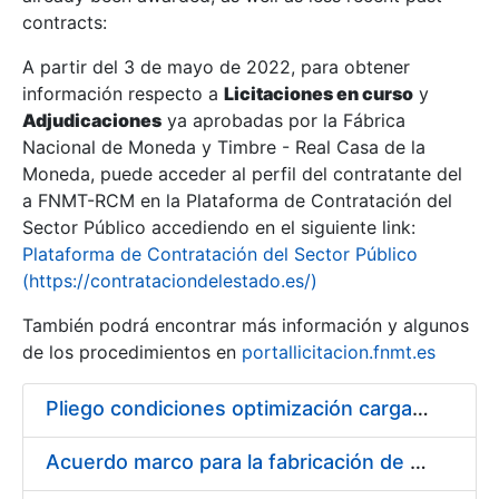
contracts:
Show/Hide
A partir del 3 de mayo de 2022, para obtener
información respecto a
Licitaciones en curso
y
Show/Hide
Adjudicaciones
ya aprobadas por la Fábrica
Show/Hide
Nacional de Moneda y Timbre - Real Casa de la
Moneda, puede acceder al perfil del contratante del
a FNMT-RCM en la Plataforma de Contratación del
Sector Público accediendo en el siguiente link:
Plataforma de Contratación del Sector Público
(https://contrataciondelestado.es/)
También podrá encontrar más información y algunos
de los procedimientos en
portallicitacion.fnmt.es
Pliego condiciones optimización cargas compras firmado
Show/Hide
Acuerdo marco para la fabricación de piezas