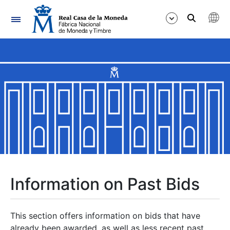
Navigation
Show/Hide
Show/Hide
Show/Hide
Show/Hide
Show/Hide
Information on Past Bids
Show/Hide
This section offers information on bids that have
already been awarded, as well as less recent past