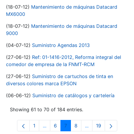
(18-07-12)
Mantenimiento de máquinas Datacard
MX6000
(18-07-12)
Mantenimiento de máquinas Datacard
9000
(04-07-12)
Suministro Agendas 2013
(27-06-12)
Ref: 01-1416-2012, Reforma integral del
comedor de empresa de la FNMT-RCM
(27-06-12)
Suministro de cartuchos de tinta en
diversos colores marca EPSON
(06-06-12)
Suministro de catálogos y cartelería
Showing 61 to 70 of 184 entries.
1
...
6
7
8
...
19
Page
Intermediate Pages Use TAB to navigat
Page
Page
Page
Intermediate Pages U
Page