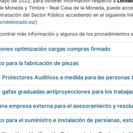
 mayo de 2022, para obtener información respecto a
Licita
de Moneda y Timbre - Real Casa de la Moneda, puede acced
ratación del Sector Público accediendo en el siguiente lin
iondelestado.es/)
ontrar más información y algunos de los procedimientos 
iones optimización cargas compras firmado
 para la fabricación de piezas
 para el suministro e instalación de persianas, es