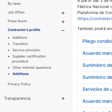
A partir del 3 de
By-laws
Fábrica Nacional 
Plataforma de Cont
Job Offers
Show/Hide
(https://contratac
Press Room
Show/Hide
También podrá enc
Contractor's profile
Show/Hide
Additions
Pliego condic
Transfers
Service provision
Acuerdo marco
Supplier certification
procedure
Other interest questions
Additions
Privacy Policy
Transparencia
Show/Hide
Acuerdo marco