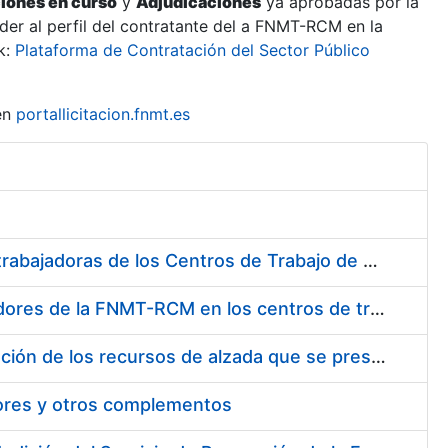
ciones en curso
y
Adjudicaciones
ya aprobadas por la
er al perfil del contratante del a FNMT-RCM en la
k:
Plataforma de Contratación del Sector Público
en
portallicitacion.fnmt.es
Suministro de Protectores Auditivos a medida para las personas trabajadoras de los Centros de Trabajo de Madrid y Burgos
Suministro de gafas graduadas antiproyecciones para los trabajadores de la FNMT-RCM en los centros de trabajo de Madrid y Burgos
Servicios de una empresa externa para el asesoramiento y resolución de los recursos de alzada que se presentan relacionados con procesos de selección para la FNMT-RCM
tores y otros complementos