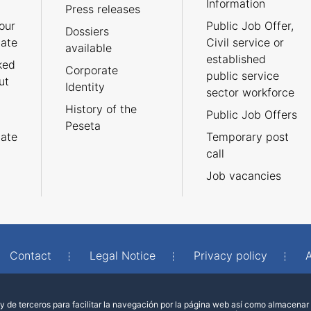
Information
Press releases
our
Public Job Offer,
Dossiers
cate
Civil service or
available
established
ked
Corporate
public service
ut
Identity
sector workforce
History of the
Public Job Offers
Peseta
cate
Temporary post
call
Job vacancies
Contact
Legal Notice
Privacy policy
A
 de terceros para facilitar la navegación por la página web así como almacenar 