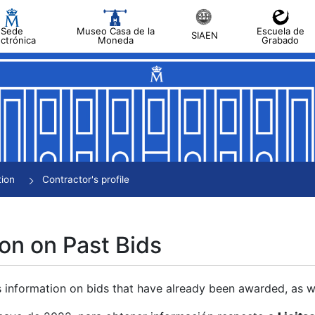
Sede
Museo Casa de la
Escuela de
SIAEN
ectrónica
Moneda
Grabado
tion
Contractor's profile
on on Past Bids
s information on bids that have already been awarded, as we