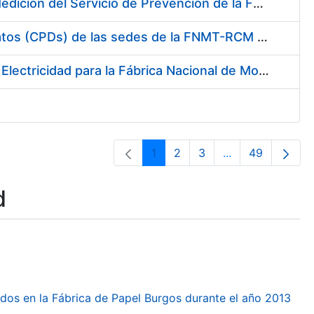
Servicio de Calibración y Verificación Externa de los Equipos de Medición del Servicio de Prevención de la FNMT-RCM
Conexión mediante Fibra Óptica de los Centros de Proceso de Datos (CPDs) de las sedes de la FNMT-RCM de Burgos y Madrid
Contratación de acuerdo marco para el Suministro de Material de Electricidad para la Fábrica Nacional de Moneda y Timbre-Real Casa de la Moneda en su centro de trabajo de Burgos
1
2
3
...
49
Page
Page
Page
Intermediate Pa
Page
d
dos en la Fábrica de Papel Burgos durante el año 2013