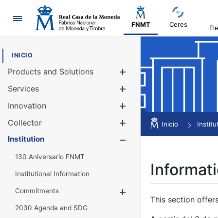
Navigation
FNMT
Ceres
El
INICIO
Products and Solutions
Show/Hide
Services
Show/Hide
Innovation
Show/Hide
Collector
Show/Hide
Inicio
Institu
Institution
Show/Hide
130 Aniversario FNMT
Informati
Institutional Information
Commitments
Show/Hide
This section offer
2030 Agenda and SDG