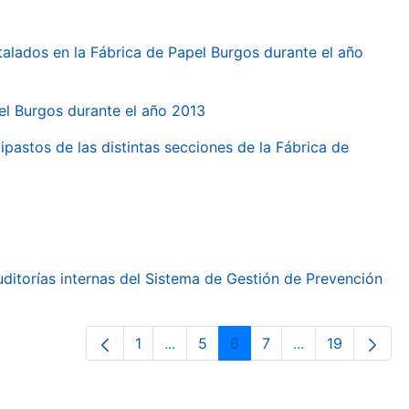
talados en la Fábrica de Papel Burgos durante el año
pel Burgos durante el año 2013
ipastos de las distintas secciones de la Fábrica de
ditorías internas del Sistema de Gestión de Prevención
1
...
5
6
7
...
19
Page
Intermediate Pages Use TAB to nav
Page
Page
Page
Intermediate Pa
Page