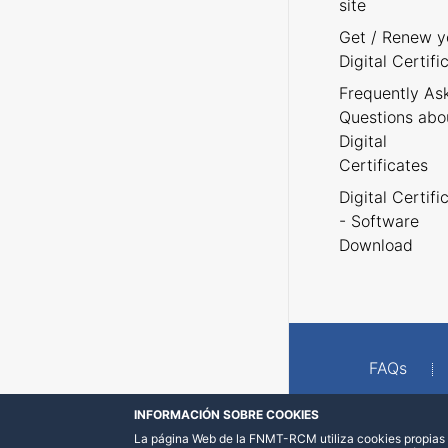
site
Get / Renew y
Digital Certifi
Frequently As
Questions abo
Digital
Certificates
Digital Certifi
- Software
Download
FAQs
INFORMACIÓN SOBRE COOKIES
La página Web de la FNMT-RCM utiliza cookies propias y