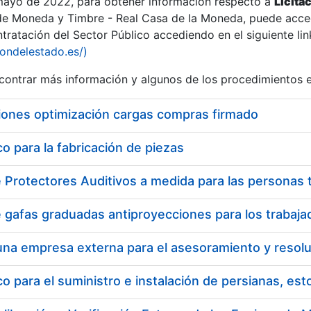
 mayo de 2022, para obtener información respecto a
Licita
de Moneda y Timbre - Real Casa de la Moneda, puede acced
ratación del Sector Público accediendo en el siguiente lin
iondelestado.es/)
ontrar más información y algunos de los procedimientos 
iones optimización cargas compras firmado
 para la fabricación de piezas
 para el suministro e instalación de persianas, es