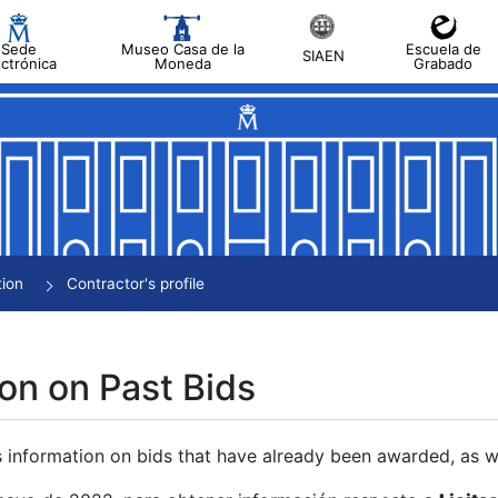
Sede
Museo Casa de la
Escuela de
SIAEN
ectrónica
Moneda
Grabado
tion
Contractor's profile
on on Past Bids
s information on bids that have already been awarded, as we