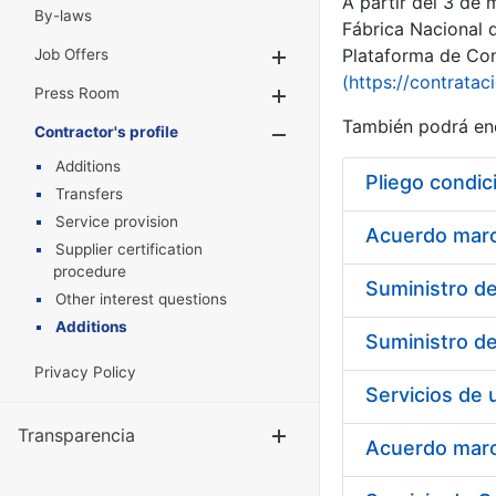
A partir del 3 de
By-laws
Fábrica Nacional 
Plataforma de Cont
Job Offers
Show/Hide
(https://contratac
Press Room
Show/Hide
También podrá enc
Contractor's profile
Show/Hide
Additions
Pliego condic
Transfers
Service provision
Acuerdo marco
Supplier certification
procedure
Other interest questions
Additions
Privacy Policy
Transparencia
Show/Hide
Acuerdo marco