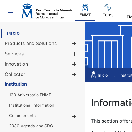
Navigation
FNMT
Ceres
El
INICIO
Products and Solutions
Show/Hide
Services
Show/Hide
Innovation
Show/Hide
Collector
Show/Hide
Inicio
Institu
Institution
Show/Hide
130 Aniversario FNMT
Informati
Institutional Information
Commitments
Show/Hide
This section offer
2030 Agenda and SDG