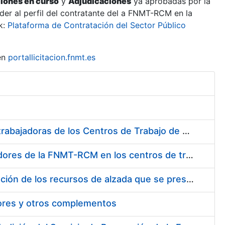
ciones en curso
y
Adjudicaciones
ya aprobadas por la
er al perfil del contratante del a FNMT-RCM en la
k:
Plataforma de Contratación del Sector Público
en
portallicitacion.fnmt.es
Suministro de Protectores Auditivos a medida para las personas trabajadoras de los Centros de Trabajo de Madrid y Burgos
Suministro de gafas graduadas antiproyecciones para los trabajadores de la FNMT-RCM en los centros de trabajo de Madrid y Burgos
Servicios de una empresa externa para el asesoramiento y resolución de los recursos de alzada que se presentan relacionados con procesos de selección para la FNMT-RCM
tores y otros complementos