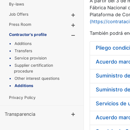
A partir del 3 de
By-laws
Fábrica Nacional 
Plataforma de Cont
Job Offers
Show/Hide
(https://contratac
Press Room
Show/Hide
También podrá enc
Contractor's profile
Show/Hide
Additions
Pliego condic
Transfers
Service provision
Acuerdo marco
Supplier certification
procedure
Other interest questions
Additions
Privacy Policy
Transparencia
Show/Hide
Acuerdo marco