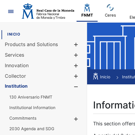
Navigation
FNMT
Ceres
El
INICIO
Products and Solutions
Show/Hide
Services
Show/Hide
Innovation
Show/Hide
Collector
Show/Hide
Inicio
Institu
Institution
Show/Hide
130 Aniversario FNMT
Informati
Institutional Information
Commitments
Show/Hide
This section offer
2030 Agenda and SDG