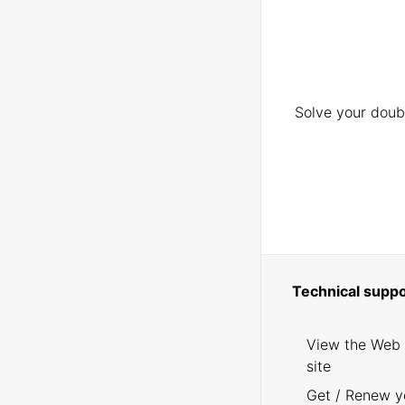
Solve your doubt
Technical suppo
View the Web
site
Get / Renew y