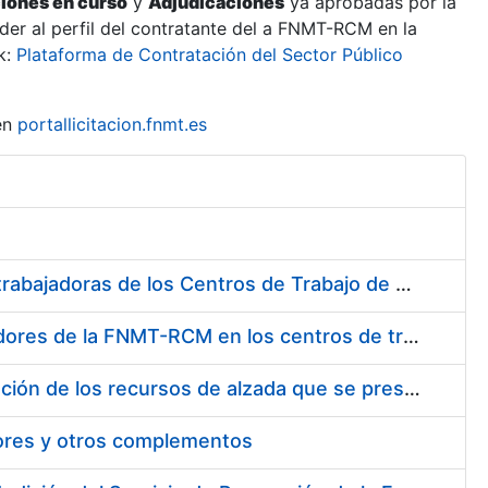
ciones en curso
y
Adjudicaciones
ya aprobadas por la
er al perfil del contratante del a FNMT-RCM en la
k:
Plataforma de Contratación del Sector Público
en
portallicitacion.fnmt.es
Suministro de Protectores Auditivos a medida para las personas trabajadoras de los Centros de Trabajo de Madrid y Burgos
Suministro de gafas graduadas antiproyecciones para los trabajadores de la FNMT-RCM en los centros de trabajo de Madrid y Burgos
Servicios de una empresa externa para el asesoramiento y resolución de los recursos de alzada que se presentan relacionados con procesos de selección para la FNMT-RCM
tores y otros complementos