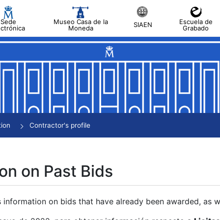
Sede
Museo Casa de la
Escuela de
SIAEN
ectrónica
Moneda
Grabado
tion
Contractor's profile
on on Past Bids
s information on bids that have already been awarded, as we