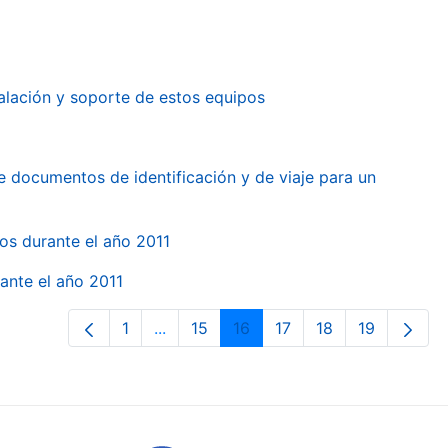
alación y soporte de estos equipos
e documentos de identificación y de viaje para un
gos durante el año 2011
ante el año 2011
1
...
15
16
17
18
19
Page
Intermediate Pages Use TAB to naviga
Page
Page
Page
Page
Page