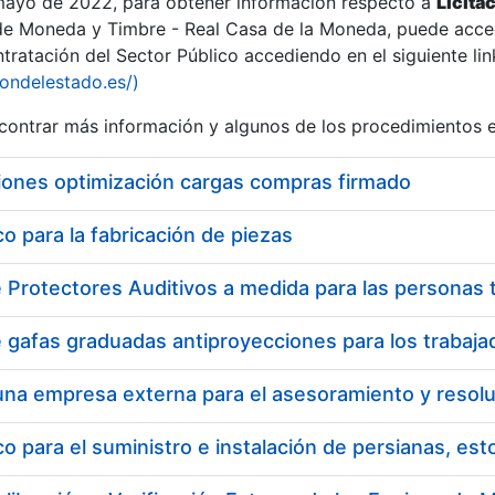
 mayo de 2022, para obtener información respecto a
Licita
de Moneda y Timbre - Real Casa de la Moneda, puede acced
ratación del Sector Público accediendo en el siguiente lin
iondelestado.es/)
ontrar más información y algunos de los procedimientos 
iones optimización cargas compras firmado
 para la fabricación de piezas
 para el suministro e instalación de persianas, es