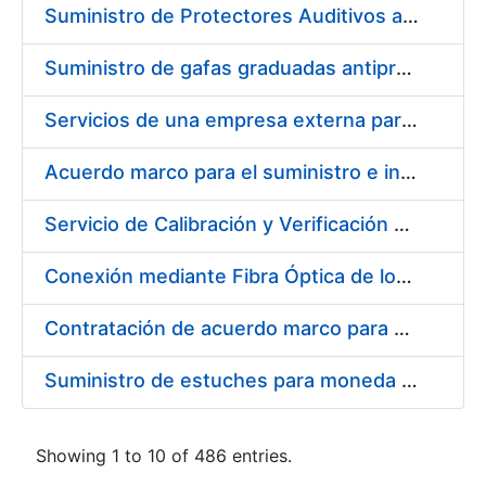
Suministro de Protectores Auditivos a medida para las personas trabajadoras de los Centros de Trabajo de Madrid y Burgos
Suministro de gafas graduadas antiproyecciones para los trabajadores de la FNMT-RCM en los centros de trabajo de Madrid y Burgos
Servicios de una empresa externa para el asesoramiento y resolución de los recursos de alzada que se presentan relacionados con procesos de selección para la FNMT-RCM
Acuerdo marco para el suministro e instalación de persianas, estores y otros complementos
Servicio de Calibración y Verificación Externa de los Equipos de Medición del Servicio de Prevención de la FNMT-RCM
Conexión mediante Fibra Óptica de los Centros de Proceso de Datos (CPDs) de las sedes de la FNMT-RCM de Burgos y Madrid
Contratación de acuerdo marco para el Suministro de Material de Electricidad para la Fábrica Nacional de Moneda y Timbre-Real Casa de la Moneda en su centro de trabajo de Burgos
Suministro de estuches para moneda de 30 €
Showing 1 to 10 of 486 entries.