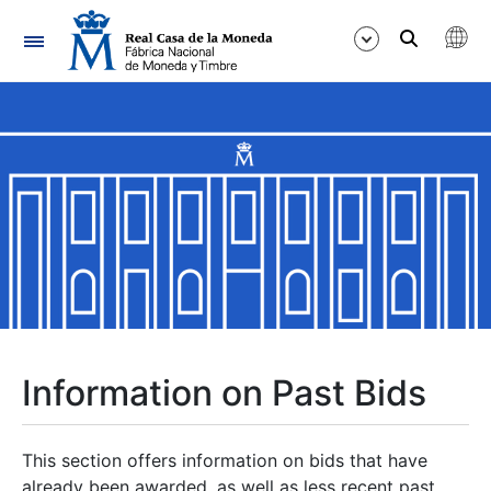
Navigation
Show/Hide
Show/Hide
Show/Hide
Show/Hide
Show/Hide
Information on Past Bids
Show/Hide
This section offers information on bids that have
already been awarded, as well as less recent past