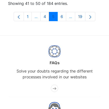
Showing 41 to 50 of 184 entries.
1
...
4
5
6
...
19
Page
Intermediate Pages Use TAB to navigat
Page
Page
Page
Intermediate Pages U
Page
FAQs
Solve your doubts regarding the different
processes involved in our websites