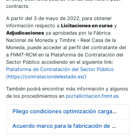
contracts:
Show/Hide
A partir del 3 de mayo de 2022, para obtener
información respecto a
Licitaciones en curso
y
Show/Hide
Adjudicaciones
ya aprobadas por la Fábrica
Show/Hide
Nacional de Moneda y Timbre - Real Casa de la
Moneda, puede acceder al perfil del contratante del
a FNMT-RCM en la Plataforma de Contratación del
Sector Público accediendo en el siguiente link:
Plataforma de Contratación del Sector Público
(https://contrataciondelestado.es/)
También podrá encontrar más información y algunos
de los procedimientos en
portallicitacion.fnmt.es
Pliego condiciones optimización cargas compras firmado
Show/Hide
Acuerdo marco para la fabricación de piezas