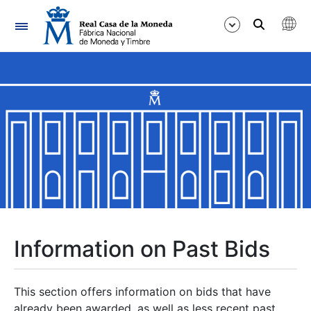
Navigation
Show/Hide
Show/Hide
Show/Hide
Show/Hide
Show/Hide
Information on Past Bids
Show/Hide
This section offers information on bids that have
already been awarded, as well as less recent past