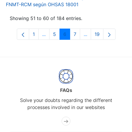
FNMT-RCM según OHSAS 18001
Showing 51 to 60 of 184 entries.
1
...
5
6
7
...
19
Page
Intermediate Pages Use TAB to navigat
Page
Page
Page
Intermediate Pages U
Page
FAQs
Solve your doubts regarding the different
processes involved in our websites