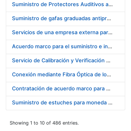
Suministro de Protectores Auditivos a medida para las personas trabajadoras de los Centros de Trabajo de Madrid y Burgos
Suministro de gafas graduadas antiproyecciones para los trabajadores de la FNMT-RCM en los centros de trabajo de Madrid y Burgos
Servicios de una empresa externa para el asesoramiento y resolución de los recursos de alzada que se presentan relacionados con procesos de selección para la FNMT-RCM
Acuerdo marco para el suministro e instalación de persianas, estores y otros complementos
Servicio de Calibración y Verificación Externa de los Equipos de Medición del Servicio de Prevención de la FNMT-RCM
Conexión mediante Fibra Óptica de los Centros de Proceso de Datos (CPDs) de las sedes de la FNMT-RCM de Burgos y Madrid
Contratación de acuerdo marco para el Suministro de Material de Electricidad para la Fábrica Nacional de Moneda y Timbre-Real Casa de la Moneda en su centro de trabajo de Burgos
Suministro de estuches para moneda de 30 €
Showing 1 to 10 of 486 entries.