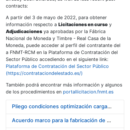
contracts:
Show/Hide
A partir del 3 de mayo de 2022, para obtener
información respecto a
Licitaciones en curso
y
Show/Hide
Adjudicaciones
ya aprobadas por la Fábrica
Show/Hide
Nacional de Moneda y Timbre - Real Casa de la
Moneda, puede acceder al perfil del contratante del
a FNMT-RCM en la Plataforma de Contratación del
Sector Público accediendo en el siguiente link:
Plataforma de Contratación del Sector Público
(https://contrataciondelestado.es/)
También podrá encontrar más información y algunos
de los procedimientos en
portallicitacion.fnmt.es
Pliego condiciones optimización cargas compras firmado
Show/Hide
Acuerdo marco para la fabricación de piezas