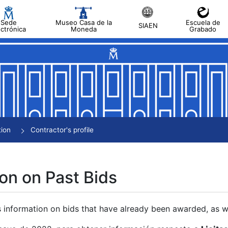
Sede
Museo Casa de la
Escuela de
SIAEN
ectrónica
Moneda
Grabado
tion
Contractor's profile
on on Past Bids
s information on bids that have already been awarded, as we