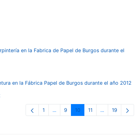
arpintería en la Fabrica de Papel de Burgos durante el
intura en la Fábrica Papel de Burgos durante el año 2012
2
1
...
9
10
11
...
19
Page
Intermediate Pages Use TAB to navi
Page
Page
Page
Intermediate Pa
Page