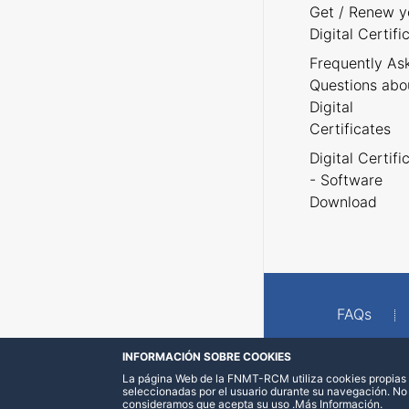
Get / Renew y
Digital Certifi
Frequently As
Questions abo
Digital
Certificates
Digital Certifi
- Software
Download
FAQs
INFORMACIÓN SOBRE COOKIES
La página Web de la FNMT-RCM utiliza cookies propias y
seleccionadas por el usuario durante su navegación. No
consideramos que acepta su uso
.
Más Información
.