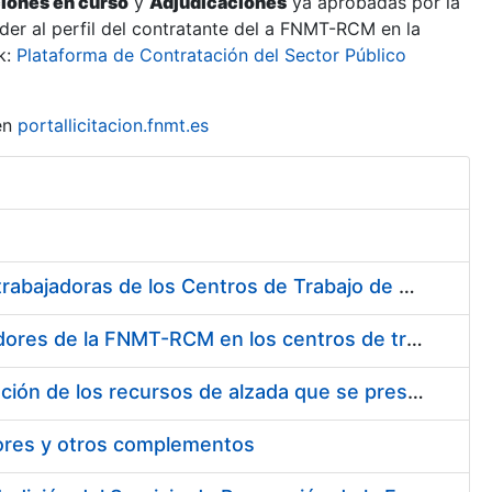
ciones en curso
y
Adjudicaciones
ya aprobadas por la
er al perfil del contratante del a FNMT-RCM en la
k:
Plataforma de Contratación del Sector Público
en
portallicitacion.fnmt.es
Suministro de Protectores Auditivos a medida para las personas trabajadoras de los Centros de Trabajo de Madrid y Burgos
Suministro de gafas graduadas antiproyecciones para los trabajadores de la FNMT-RCM en los centros de trabajo de Madrid y Burgos
Servicios de una empresa externa para el asesoramiento y resolución de los recursos de alzada que se presentan relacionados con procesos de selección para la FNMT-RCM
tores y otros complementos