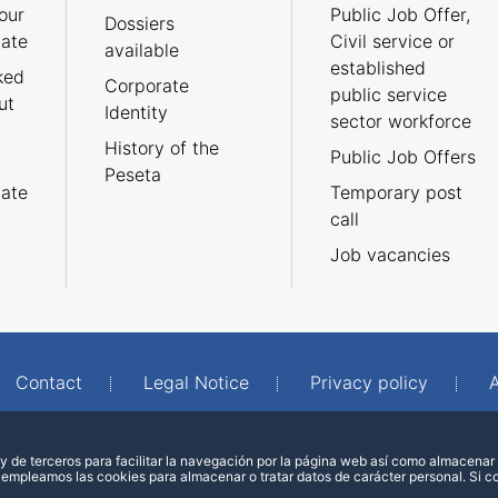
our
Public Job Offer,
Dossiers
cate
Civil service or
available
established
ked
Corporate
public service
ut
Identity
sector workforce
History of the
Public Job Offers
Peseta
cate
Temporary post
call
Job vacancies
Contact
Legal Notice
Privacy policy
A
 de terceros para facilitar la navegación por la página web así como almacenar 
 empleamos las cookies para almacenar o tratar datos de carácter personal. Si 