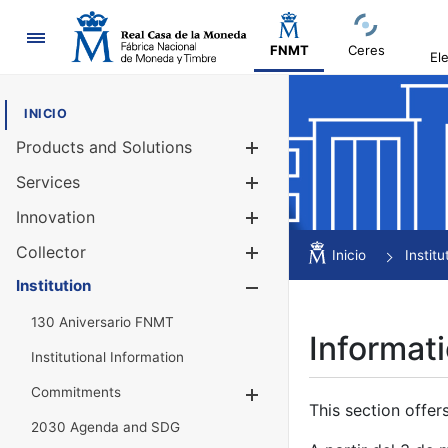
Navigation
FNMT
Ceres
El
INICIO
Products and Solutions
Show/Hide
Services
Show/Hide
Innovation
Show/Hide
Collector
Show/Hide
Inicio
Institu
Institution
Show/Hide
130 Aniversario FNMT
Informati
Institutional Information
Commitments
Show/Hide
This section offer
2030 Agenda and SDG