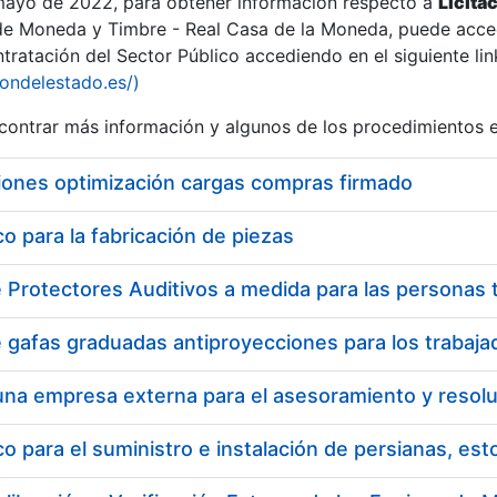
 mayo de 2022, para obtener información respecto a
Licita
de Moneda y Timbre - Real Casa de la Moneda, puede acced
ratación del Sector Público accediendo en el siguiente lin
iondelestado.es/)
ontrar más información y algunos de los procedimientos 
iones optimización cargas compras firmado
 para la fabricación de piezas
 para el suministro e instalación de persianas, es