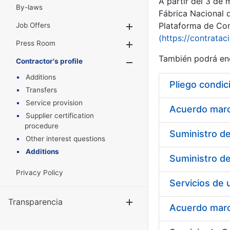
A partir del 3 de
By-laws
Fábrica Nacional 
Plataforma de Cont
Job Offers
Show/Hide
(https://contratac
Press Room
Show/Hide
También podrá enc
Contractor's profile
Show/Hide
Additions
Pliego condic
Transfers
Service provision
Acuerdo marco
Supplier certification
procedure
Other interest questions
Additions
Privacy Policy
Transparencia
Show/Hide
Acuerdo marco