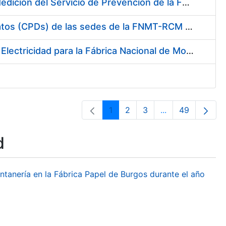
Servicio de Calibración y Verificación Externa de los Equipos de Medición del Servicio de Prevención de la FNMT-RCM
Conexión mediante Fibra Óptica de los Centros de Proceso de Datos (CPDs) de las sedes de la FNMT-RCM de Burgos y Madrid
Contratación de acuerdo marco para el Suministro de Material de Electricidad para la Fábrica Nacional de Moneda y Timbre-Real Casa de la Moneda en su centro de trabajo de Burgos
1
2
3
...
49
Page
Page
Page
Intermediate Pa
Page
d
ontanería en la Fábrica Papel de Burgos durante el año