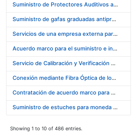
Suministro de Protectores Auditivos a medida para las personas trabajadoras de los Centros de Trabajo de Madrid y Burgos
Suministro de gafas graduadas antiproyecciones para los trabajadores de la FNMT-RCM en los centros de trabajo de Madrid y Burgos
Servicios de una empresa externa para el asesoramiento y resolución de los recursos de alzada que se presentan relacionados con procesos de selección para la FNMT-RCM
Acuerdo marco para el suministro e instalación de persianas, estores y otros complementos
Servicio de Calibración y Verificación Externa de los Equipos de Medición del Servicio de Prevención de la FNMT-RCM
Conexión mediante Fibra Óptica de los Centros de Proceso de Datos (CPDs) de las sedes de la FNMT-RCM de Burgos y Madrid
Contratación de acuerdo marco para el Suministro de Material de Electricidad para la Fábrica Nacional de Moneda y Timbre-Real Casa de la Moneda en su centro de trabajo de Burgos
Suministro de estuches para moneda de 30 €
Showing 1 to 10 of 486 entries.