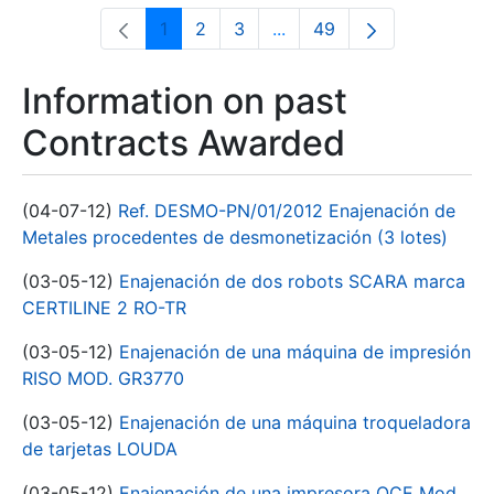
1
2
3
...
49
Page
Page
Page
Intermediate Pages Use T
Page
Information on past
Contracts Awarded
(04-07-12)
Ref. DESMO-PN/01/2012 Enajenación de
Metales procedentes de desmonetización (3 lotes)
(03-05-12)
Enajenación de dos robots SCARA marca
CERTILINE 2 RO-TR
(03-05-12)
Enajenación de una máquina de impresión
RISO MOD. GR3770
(03-05-12)
Enajenación de una máquina troqueladora
de tarjetas LOUDA
(03-05-12)
Enajenación de una impresora OCE Mod.