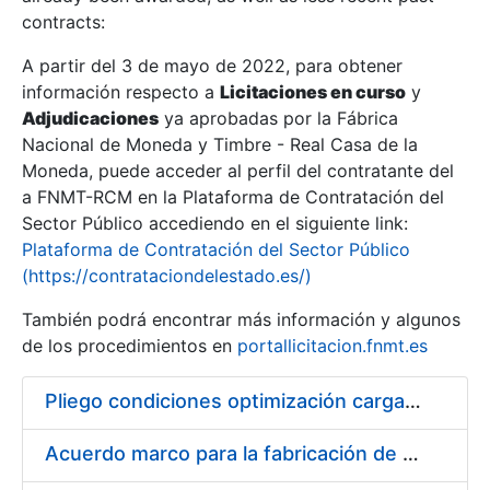
contracts:
Show/Hide
A partir del 3 de mayo de 2022, para obtener
información respecto a
Licitaciones en curso
y
Show/Hide
Adjudicaciones
ya aprobadas por la Fábrica
Show/Hide
Nacional de Moneda y Timbre - Real Casa de la
Moneda, puede acceder al perfil del contratante del
a FNMT-RCM en la Plataforma de Contratación del
Sector Público accediendo en el siguiente link:
Plataforma de Contratación del Sector Público
(https://contrataciondelestado.es/)
También podrá encontrar más información y algunos
de los procedimientos en
portallicitacion.fnmt.es
Pliego condiciones optimización cargas compras firmado
Show/Hide
Acuerdo marco para la fabricación de piezas