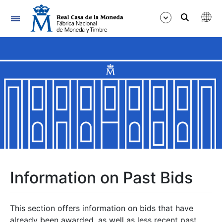
Navigation
Show/Hide
Show/Hide
Show/Hide
Show/Hide
Show/Hide
Information on Past Bids
Show/Hide
This section offers information on bids that have
already been awarded, as well as less recent past