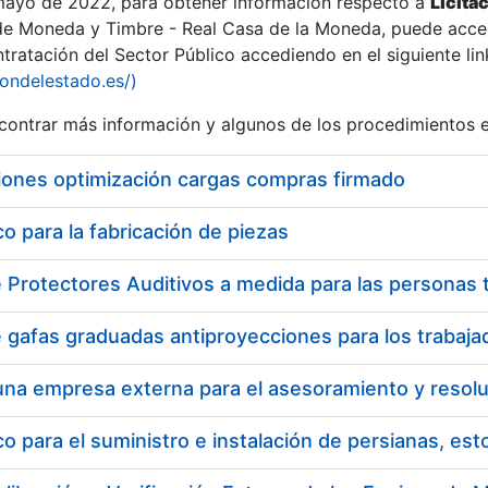
 mayo de 2022, para obtener información respecto a
Licita
de Moneda y Timbre - Real Casa de la Moneda, puede acced
ratación del Sector Público accediendo en el siguiente lin
iondelestado.es/)
ontrar más información y algunos de los procedimientos 
iones optimización cargas compras firmado
 para la fabricación de piezas
 para el suministro e instalación de persianas, es