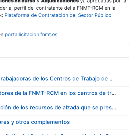
ciones en curso
y
Adjudicaciones
ya aprobadas por la
er al perfil del contratante del a FNMT-RCM en la
k:
Plataforma de Contratación del Sector Público
en
portallicitacion.fnmt.es
Suministro de Protectores Auditivos a medida para las personas trabajadoras de los Centros de Trabajo de Madrid y Burgos
Suministro de gafas graduadas antiproyecciones para los trabajadores de la FNMT-RCM en los centros de trabajo de Madrid y Burgos
Servicios de una empresa externa para el asesoramiento y resolución de los recursos de alzada que se presentan relacionados con procesos de selección para la FNMT-RCM
tores y otros complementos