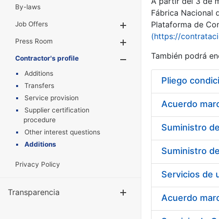
A partir del 3 de
By-laws
Fábrica Nacional 
Plataforma de Cont
Job Offers
Show/Hide
(https://contratac
Press Room
Show/Hide
También podrá enc
Contractor's profile
Show/Hide
Additions
Pliego condic
Transfers
Service provision
Acuerdo marco
Supplier certification
procedure
Other interest questions
Additions
Privacy Policy
Transparencia
Show/Hide
Acuerdo marco