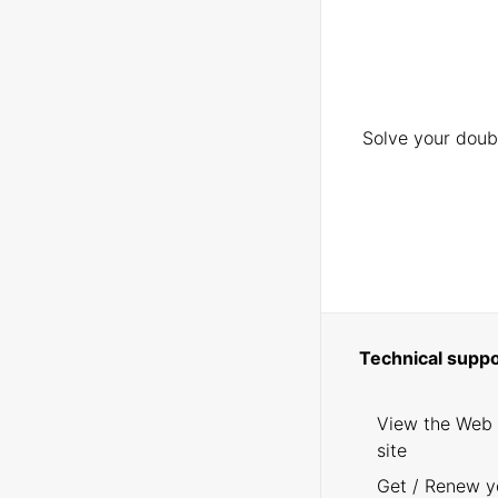
Solve your doubt
Technical suppo
View the Web
site
Get / Renew y