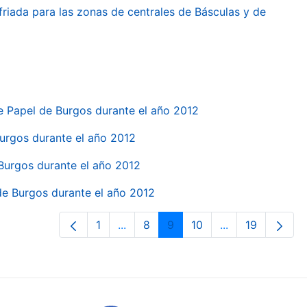
friada para las zonas de centrales de Básculas y de
e Papel de Burgos durante el año 2012
 Burgos durante el año 2012
 Burgos durante el año 2012
 de Burgos durante el año 2012
1
...
8
9
10
...
19
Page
Intermediate Pages Use TAB to navi
Page
Page
Page
Intermediate Pa
Page