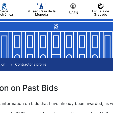
Sede
Museo Casa de la
Escuela de
SIAEN
ectrónica
Moneda
Grabado
tion
Contractor's profile
on on Past Bids
s information on bids that have already been awarded, as we