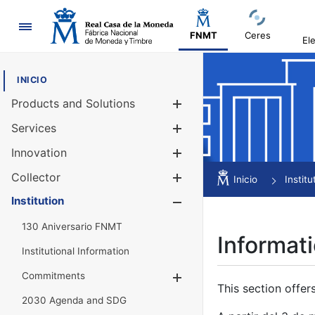
Navigation
FNMT
Ceres
El
INICIO
Products and Solutions
Show/Hide
Services
Show/Hide
Innovation
Show/Hide
Collector
Show/Hide
Inicio
Institu
Institution
Show/Hide
130 Aniversario FNMT
Informati
Institutional Information
Commitments
Show/Hide
This section offer
2030 Agenda and SDG