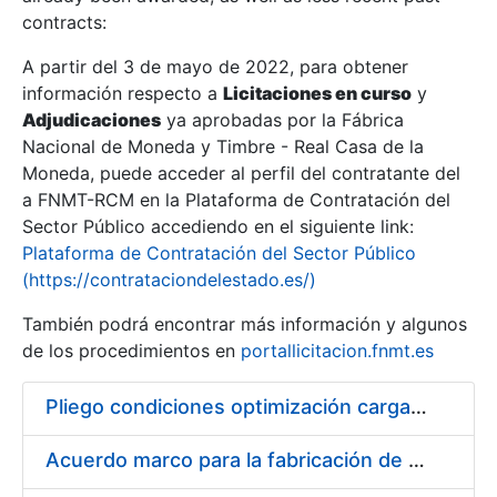
contracts:
Show/Hide
A partir del 3 de mayo de 2022, para obtener
información respecto a
Licitaciones en curso
y
Show/Hide
Adjudicaciones
ya aprobadas por la Fábrica
Show/Hide
Nacional de Moneda y Timbre - Real Casa de la
Moneda, puede acceder al perfil del contratante del
a FNMT-RCM en la Plataforma de Contratación del
Sector Público accediendo en el siguiente link:
Plataforma de Contratación del Sector Público
(https://contrataciondelestado.es/)
También podrá encontrar más información y algunos
de los procedimientos en
portallicitacion.fnmt.es
Pliego condiciones optimización cargas compras firmado
Show/Hide
Acuerdo marco para la fabricación de piezas