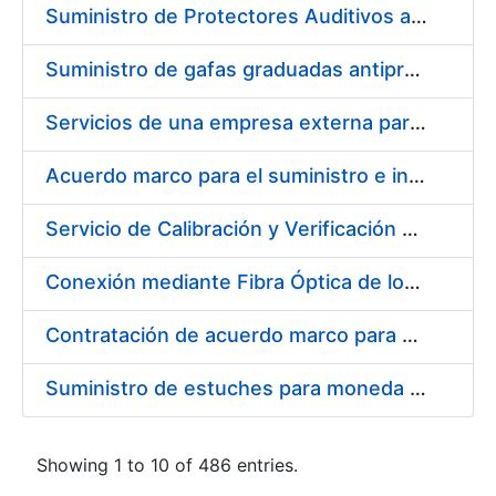
Suministro de Protectores Auditivos a medida para las personas trabajadoras de los Centros de Trabajo de Madrid y Burgos
Suministro de gafas graduadas antiproyecciones para los trabajadores de la FNMT-RCM en los centros de trabajo de Madrid y Burgos
Servicios de una empresa externa para el asesoramiento y resolución de los recursos de alzada que se presentan relacionados con procesos de selección para la FNMT-RCM
Acuerdo marco para el suministro e instalación de persianas, estores y otros complementos
Servicio de Calibración y Verificación Externa de los Equipos de Medición del Servicio de Prevención de la FNMT-RCM
Conexión mediante Fibra Óptica de los Centros de Proceso de Datos (CPDs) de las sedes de la FNMT-RCM de Burgos y Madrid
Contratación de acuerdo marco para el Suministro de Material de Electricidad para la Fábrica Nacional de Moneda y Timbre-Real Casa de la Moneda en su centro de trabajo de Burgos
Suministro de estuches para moneda de 30 €
Showing 1 to 10 of 486 entries.