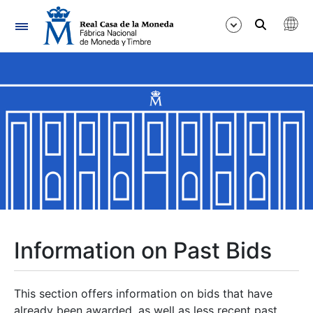
Navigation
Show/Hide
Show/Hide
Show/Hide
Show/Hide
Show/Hide
Information on Past Bids
Show/Hide
This section offers information on bids that have
already been awarded, as well as less recent past