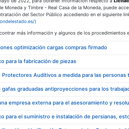
 mayo de 2022, para obtener información respecto a
Licita
de Moneda y Timbre - Real Casa de la Moneda, puede acced
ratación del Sector Público accediendo en el siguiente lin
iondelestado.es/)
ontrar más información y algunos de los procedimientos 
iones optimización cargas compras firmado
 para la fabricación de piezas
 para el suministro e instalación de persianas, es