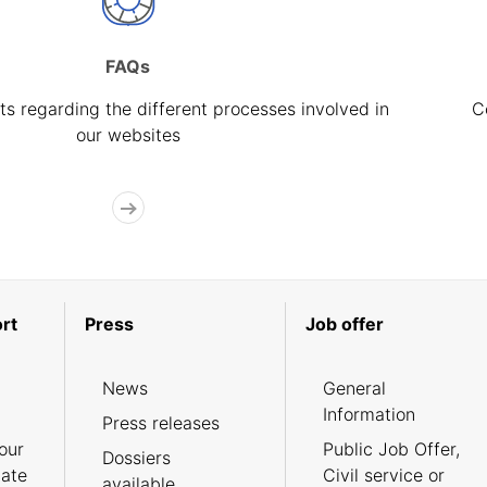
FAQs
s regarding the different processes involved in
C
our websites
rt
Press
Job offer
News
General
Information
Press releases
our
Public Job Offer,
Dossiers
cate
Civil service or
available