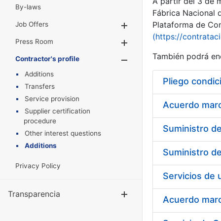
A partir del 3 de
By-laws
Fábrica Nacional 
Plataforma de Cont
Job Offers
Show/Hide
(https://contratac
Press Room
Show/Hide
También podrá enc
Contractor's profile
Show/Hide
Additions
Pliego condic
Transfers
Service provision
Acuerdo marco
Supplier certification
procedure
Other interest questions
Additions
Privacy Policy
Transparencia
Show/Hide
Acuerdo marco