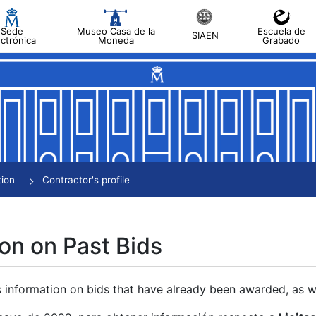
Sede
Museo Casa de la
Escuela de
SIAEN
ectrónica
Moneda
Grabado
tion
Contractor's profile
on on Past Bids
s information on bids that have already been awarded, as we