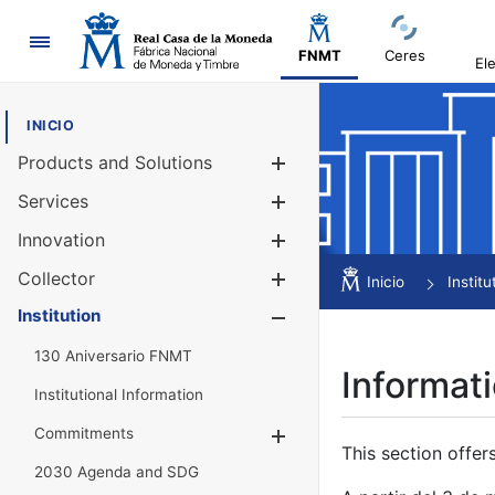
Navigation
FNMT
Ceres
El
INICIO
Products and Solutions
Show/Hide
Services
Show/Hide
Innovation
Show/Hide
Collector
Show/Hide
Inicio
Institu
Institution
Show/Hide
130 Aniversario FNMT
Informati
Institutional Information
Commitments
Show/Hide
This section offer
2030 Agenda and SDG