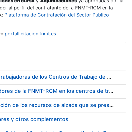
ciones en curso
y
Adjudicaciones
ya aprobadas por la
er al perfil del contratante del a FNMT-RCM en la
k:
Plataforma de Contratación del Sector Público
en
portallicitacion.fnmt.es
Suministro de Protectores Auditivos a medida para las personas trabajadoras de los Centros de Trabajo de Madrid y Burgos
Suministro de gafas graduadas antiproyecciones para los trabajadores de la FNMT-RCM en los centros de trabajo de Madrid y Burgos
Servicios de una empresa externa para el asesoramiento y resolución de los recursos de alzada que se presentan relacionados con procesos de selección para la FNMT-RCM
tores y otros complementos