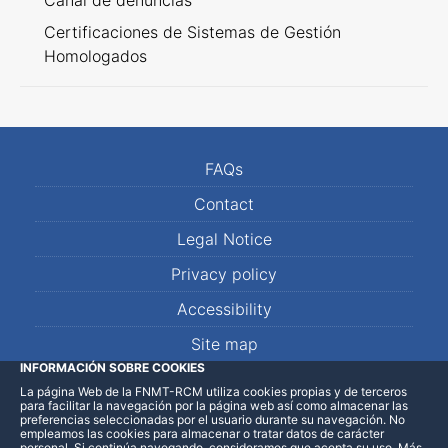
Canal de denuncias
Certificaciones de Sistemas de Gestión
Homologados
FAQs
Contact
Legal Notice
Privacy policy
Accessibility
Site map
INFORMACIÓN SOBRE COOKIES
La página Web de la FNMT-RCM utiliza cookies propias y de terceros
LinkedIn
Facebook
WhatsApp
para facilitar la navegación por la página web así como almacenar las
preferencias seleccionadas por el usuario durante su navegación. No
empleamos las cookies para almacenar o tratar datos de carácter
personal. Si continúa navegando, consideramos que acepta su uso
.
Más