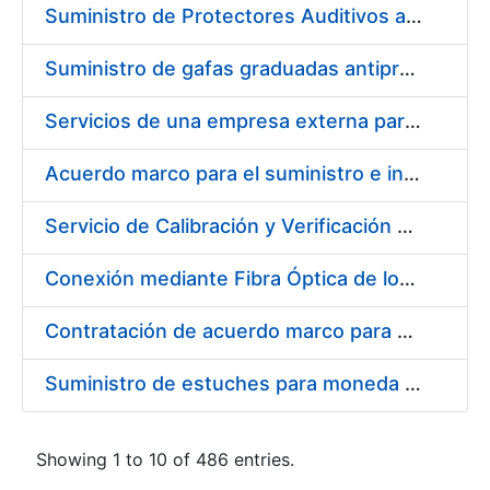
Suministro de Protectores Auditivos a medida para las personas trabajadoras de los Centros de Trabajo de Madrid y Burgos
Suministro de gafas graduadas antiproyecciones para los trabajadores de la FNMT-RCM en los centros de trabajo de Madrid y Burgos
Servicios de una empresa externa para el asesoramiento y resolución de los recursos de alzada que se presentan relacionados con procesos de selección para la FNMT-RCM
Acuerdo marco para el suministro e instalación de persianas, estores y otros complementos
Servicio de Calibración y Verificación Externa de los Equipos de Medición del Servicio de Prevención de la FNMT-RCM
Conexión mediante Fibra Óptica de los Centros de Proceso de Datos (CPDs) de las sedes de la FNMT-RCM de Burgos y Madrid
Contratación de acuerdo marco para el Suministro de Material de Electricidad para la Fábrica Nacional de Moneda y Timbre-Real Casa de la Moneda en su centro de trabajo de Burgos
Suministro de estuches para moneda de 30 €
Showing 1 to 10 of 486 entries.