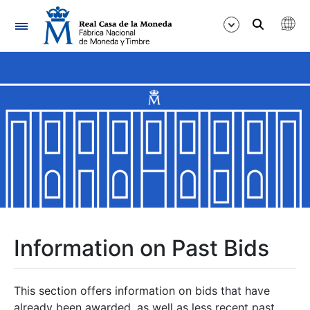
Navigation
Show/Hide
Show/Hide
Show/Hide
Show/Hide
Show/Hide
Information on Past Bids
Show/Hide
This section offers information on bids that have
already been awarded, as well as less recent past