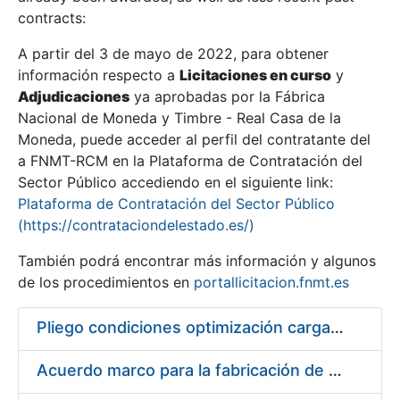
contracts:
Show/Hide
A partir del 3 de mayo de 2022, para obtener
información respecto a
Licitaciones en curso
y
Show/Hide
Adjudicaciones
ya aprobadas por la Fábrica
Show/Hide
Nacional de Moneda y Timbre - Real Casa de la
Moneda, puede acceder al perfil del contratante del
a FNMT-RCM en la Plataforma de Contratación del
Sector Público accediendo en el siguiente link:
Plataforma de Contratación del Sector Público
(https://contrataciondelestado.es/)
También podrá encontrar más información y algunos
de los procedimientos en
portallicitacion.fnmt.es
Pliego condiciones optimización cargas compras firmado
Show/Hide
Acuerdo marco para la fabricación de piezas