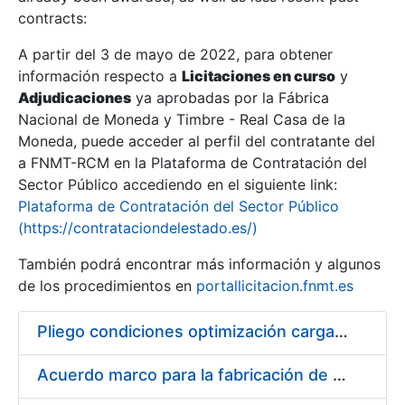
contracts:
Show/Hide
A partir del 3 de mayo de 2022, para obtener
información respecto a
Licitaciones en curso
y
Show/Hide
Adjudicaciones
ya aprobadas por la Fábrica
Show/Hide
Nacional de Moneda y Timbre - Real Casa de la
Moneda, puede acceder al perfil del contratante del
a FNMT-RCM en la Plataforma de Contratación del
Sector Público accediendo en el siguiente link:
Plataforma de Contratación del Sector Público
(https://contrataciondelestado.es/)
También podrá encontrar más información y algunos
de los procedimientos en
portallicitacion.fnmt.es
Pliego condiciones optimización cargas compras firmado
Show/Hide
Acuerdo marco para la fabricación de piezas