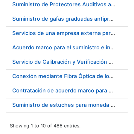
Suministro de Protectores Auditivos a medida para las personas trabajadoras de los Centros de Trabajo de Madrid y Burgos
Suministro de gafas graduadas antiproyecciones para los trabajadores de la FNMT-RCM en los centros de trabajo de Madrid y Burgos
Servicios de una empresa externa para el asesoramiento y resolución de los recursos de alzada que se presentan relacionados con procesos de selección para la FNMT-RCM
Acuerdo marco para el suministro e instalación de persianas, estores y otros complementos
Servicio de Calibración y Verificación Externa de los Equipos de Medición del Servicio de Prevención de la FNMT-RCM
Conexión mediante Fibra Óptica de los Centros de Proceso de Datos (CPDs) de las sedes de la FNMT-RCM de Burgos y Madrid
Contratación de acuerdo marco para el Suministro de Material de Electricidad para la Fábrica Nacional de Moneda y Timbre-Real Casa de la Moneda en su centro de trabajo de Burgos
Suministro de estuches para moneda de 30 €
Showing 1 to 10 of 486 entries.