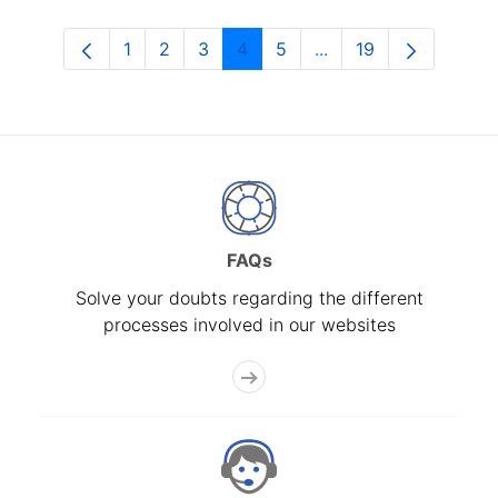
1
2
3
4
5
...
19
Page
Page
Page
Page
Page
Intermediate Pages U
Page
FAQs
Solve your doubts regarding the different
processes involved in our websites