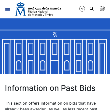
Navigation
Show/Hide
Show/Hide
Show/Hide
Show/Hide
Show/Hide
Information on Past Bids
Show/Hide
This section offers information on bids that have
already been awarded, as well as less recent past