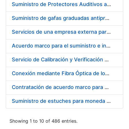
Suministro de Protectores Auditivos a medida para las personas trabajadoras de los Centros de Trabajo de Madrid y Burgos
Suministro de gafas graduadas antiproyecciones para los trabajadores de la FNMT-RCM en los centros de trabajo de Madrid y Burgos
Servicios de una empresa externa para el asesoramiento y resolución de los recursos de alzada que se presentan relacionados con procesos de selección para la FNMT-RCM
Acuerdo marco para el suministro e instalación de persianas, estores y otros complementos
Servicio de Calibración y Verificación Externa de los Equipos de Medición del Servicio de Prevención de la FNMT-RCM
Conexión mediante Fibra Óptica de los Centros de Proceso de Datos (CPDs) de las sedes de la FNMT-RCM de Burgos y Madrid
Contratación de acuerdo marco para el Suministro de Material de Electricidad para la Fábrica Nacional de Moneda y Timbre-Real Casa de la Moneda en su centro de trabajo de Burgos
Suministro de estuches para moneda de 30 €
Showing 1 to 10 of 486 entries.