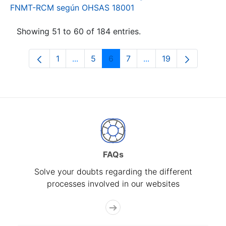
FNMT-RCM según OHSAS 18001
Showing 51 to 60 of 184 entries.
1
...
5
6
7
...
19
Page
Intermediate Pages Use TAB to navigat
Page
Page
Page
Intermediate Pages U
Page
FAQs
Solve your doubts regarding the different
processes involved in our websites