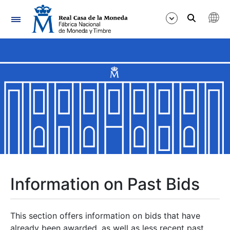
Navigation
Show/Hide
Show/Hide
Show/Hide
Show/Hide
Show/Hide
Information on Past Bids
Show/Hide
This section offers information on bids that have
already been awarded, as well as less recent past