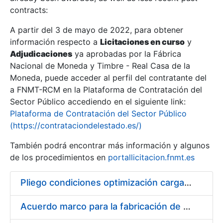
contracts:
Show/Hide
A partir del 3 de mayo de 2022, para obtener
información respecto a
Licitaciones en curso
y
Show/Hide
Adjudicaciones
ya aprobadas por la Fábrica
Show/Hide
Nacional de Moneda y Timbre - Real Casa de la
Moneda, puede acceder al perfil del contratante del
a FNMT-RCM en la Plataforma de Contratación del
Sector Público accediendo en el siguiente link:
Plataforma de Contratación del Sector Público
(https://contrataciondelestado.es/)
También podrá encontrar más información y algunos
de los procedimientos en
portallicitacion.fnmt.es
Pliego condiciones optimización cargas compras firmado
Show/Hide
Acuerdo marco para la fabricación de piezas