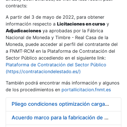
contracts:
Show/Hide
A partir del 3 de mayo de 2022, para obtener
información respecto a
Licitaciones en curso
y
Show/Hide
Adjudicaciones
ya aprobadas por la Fábrica
Show/Hide
Nacional de Moneda y Timbre - Real Casa de la
Moneda, puede acceder al perfil del contratante del
a FNMT-RCM en la Plataforma de Contratación del
Sector Público accediendo en el siguiente link:
Plataforma de Contratación del Sector Público
(https://contrataciondelestado.es/)
También podrá encontrar más información y algunos
de los procedimientos en
portallicitacion.fnmt.es
Pliego condiciones optimización cargas compras firmado
Show/Hide
Acuerdo marco para la fabricación de piezas