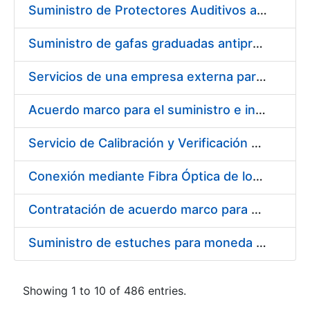
Suministro de Protectores Auditivos a medida para las personas trabajadoras de los Centros de Trabajo de Madrid y Burgos
Suministro de gafas graduadas antiproyecciones para los trabajadores de la FNMT-RCM en los centros de trabajo de Madrid y Burgos
Servicios de una empresa externa para el asesoramiento y resolución de los recursos de alzada que se presentan relacionados con procesos de selección para la FNMT-RCM
Acuerdo marco para el suministro e instalación de persianas, estores y otros complementos
Servicio de Calibración y Verificación Externa de los Equipos de Medición del Servicio de Prevención de la FNMT-RCM
Conexión mediante Fibra Óptica de los Centros de Proceso de Datos (CPDs) de las sedes de la FNMT-RCM de Burgos y Madrid
Contratación de acuerdo marco para el Suministro de Material de Electricidad para la Fábrica Nacional de Moneda y Timbre-Real Casa de la Moneda en su centro de trabajo de Burgos
Suministro de estuches para moneda de 30 €
Showing 1 to 10 of 486 entries.