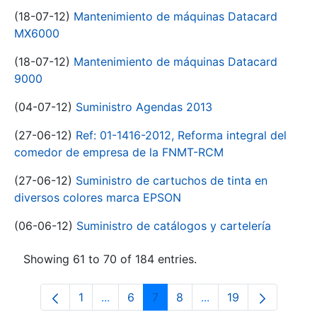
(18-07-12)
Mantenimiento de máquinas Datacard
MX6000
(18-07-12)
Mantenimiento de máquinas Datacard
9000
(04-07-12)
Suministro Agendas 2013
(27-06-12)
Ref: 01-1416-2012, Reforma integral del
comedor de empresa de la FNMT-RCM
(27-06-12)
Suministro de cartuchos de tinta en
diversos colores marca EPSON
(06-06-12)
Suministro de catálogos y cartelería
Showing 61 to 70 of 184 entries.
1
...
6
7
8
...
19
Page
Intermediate Pages Use TAB to navigat
Page
Page
Page
Intermediate Pages U
Page