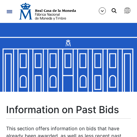
Navigation
Show/Hide
Show/Hide
Show/Hide
Show/Hide
Show/Hide
Information on Past Bids
Show/Hide
This section offers information on bids that have
already been awarded, as well as less recent past