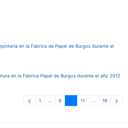
arpintería en la Fabrica de Papel de Burgos durante el
intura en la Fábrica Papel de Burgos durante el año 2012
2
1
...
9
10
11
...
19
Page
Intermediate Pages Use TAB to navi
Page
Page
Page
Intermediate Pa
Page