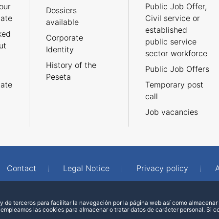
our
Public Job Offer,
Dossiers
cate
Civil service or
available
established
ked
Corporate
public service
ut
Identity
sector workforce
History of the
Public Job Offers
Peseta
cate
Temporary post
call
Job vacancies
Contact
Legal Notice
Privacy policy
A
 de terceros para facilitar la navegación por la página web así como almacenar 
 empleamos las cookies para almacenar o tratar datos de carácter personal. Si 