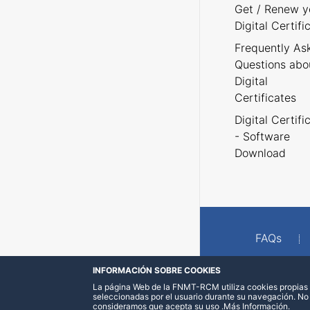
Get / Renew y
Digital Certifi
Frequently As
Questions abo
Digital
Certificates
Digital Certifi
- Software
Download
FAQs
INFORMACIÓN SOBRE COOKIES
La página Web de la FNMT-RCM utiliza cookies propias y
seleccionadas por el usuario durante su navegación. No
consideramos que acepta su uso
.
Más Información
.