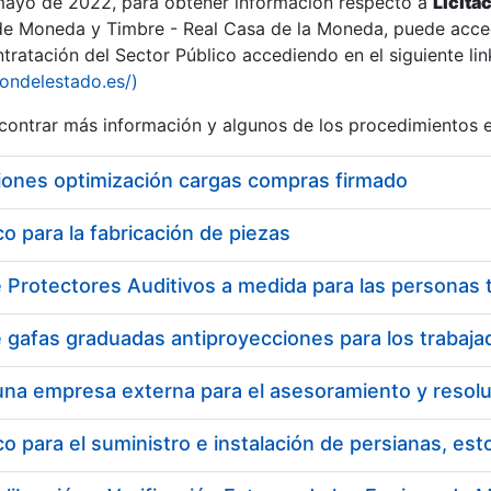
 mayo de 2022, para obtener información respecto a
Licita
de Moneda y Timbre - Real Casa de la Moneda, puede acced
ratación del Sector Público accediendo en el siguiente lin
iondelestado.es/)
ontrar más información y algunos de los procedimientos 
iones optimización cargas compras firmado
 para la fabricación de piezas
 para el suministro e instalación de persianas, es