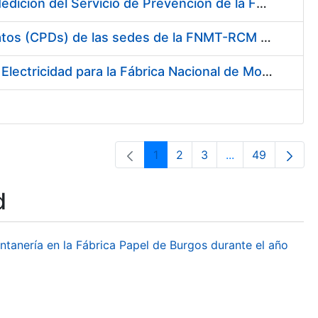
Servicio de Calibración y Verificación Externa de los Equipos de Medición del Servicio de Prevención de la FNMT-RCM
Conexión mediante Fibra Óptica de los Centros de Proceso de Datos (CPDs) de las sedes de la FNMT-RCM de Burgos y Madrid
Contratación de acuerdo marco para el Suministro de Material de Electricidad para la Fábrica Nacional de Moneda y Timbre-Real Casa de la Moneda en su centro de trabajo de Burgos
1
2
3
...
49
Page
Page
Page
Intermediate Pa
Page
d
ontanería en la Fábrica Papel de Burgos durante el año