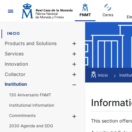
Navigation
FNMT
Ceres
El
INICIO
Products and Solutions
Show/Hide
Services
Show/Hide
Innovation
Show/Hide
Collector
Show/Hide
Inicio
Institu
Institution
Show/Hide
130 Aniversario FNMT
Informati
Institutional Information
Commitments
Show/Hide
This section offer
2030 Agenda and SDG