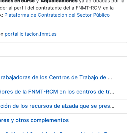
ciones en curso
y
Adjudicaciones
ya aprobadas por la
er al perfil del contratante del a FNMT-RCM en la
k:
Plataforma de Contratación del Sector Público
en
portallicitacion.fnmt.es
Suministro de Protectores Auditivos a medida para las personas trabajadoras de los Centros de Trabajo de Madrid y Burgos
Suministro de gafas graduadas antiproyecciones para los trabajadores de la FNMT-RCM en los centros de trabajo de Madrid y Burgos
Servicios de una empresa externa para el asesoramiento y resolución de los recursos de alzada que se presentan relacionados con procesos de selección para la FNMT-RCM
tores y otros complementos