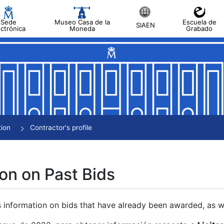
Sede
Museo Casa de la
Escuela de
SIAEN
ectrónica
Moneda
Grabado
tion
Contractor's profile
on on Past Bids
s information on bids that have already been awarded, as we