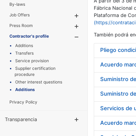
A partir del 3 de
By-laws
Fábrica Nacional 
Plataforma de Cont
Job Offers
Show/Hide
(https://contratac
Press Room
Show/Hide
También podrá enc
Contractor's profile
Show/Hide
Additions
Pliego condic
Transfers
Service provision
Acuerdo marco
Supplier certification
procedure
Other interest questions
Additions
Privacy Policy
Transparencia
Show/Hide
Acuerdo marco