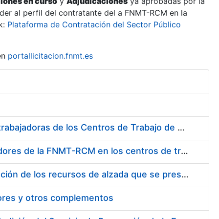
ciones en curso
y
Adjudicaciones
ya aprobadas por la
er al perfil del contratante del a FNMT-RCM en la
k:
Plataforma de Contratación del Sector Público
en
portallicitacion.fnmt.es
Suministro de Protectores Auditivos a medida para las personas trabajadoras de los Centros de Trabajo de Madrid y Burgos
Suministro de gafas graduadas antiproyecciones para los trabajadores de la FNMT-RCM en los centros de trabajo de Madrid y Burgos
Servicios de una empresa externa para el asesoramiento y resolución de los recursos de alzada que se presentan relacionados con procesos de selección para la FNMT-RCM
tores y otros complementos