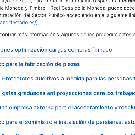
 mayo de 2022, para obtener información respecto a
Licita
de Moneda y Timbre - Real Casa de la Moneda, puede acced
ratación del Sector Público accediendo en el siguiente lin
iondelestado.es/)
ontrar más información y algunos de los procedimientos 
iones optimización cargas compras firmado
 para la fabricación de piezas
 para el suministro e instalación de persianas, es