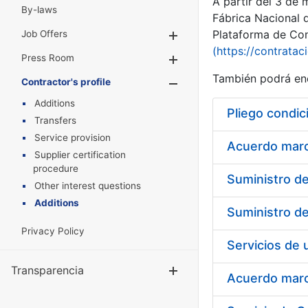
A partir del 3 de
By-laws
Fábrica Nacional 
Plataforma de Cont
Job Offers
Show/Hide
(https://contratac
Press Room
Show/Hide
También podrá enc
Contractor's profile
Show/Hide
Additions
Pliego condic
Transfers
Service provision
Acuerdo marco
Supplier certification
procedure
Other interest questions
Additions
Privacy Policy
Transparencia
Show/Hide
Acuerdo marco