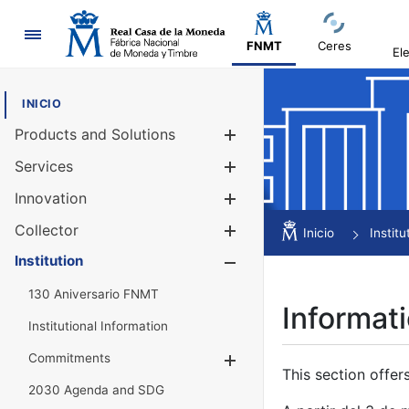
Navigation
FNMT
Ceres
El
INICIO
Products and Solutions
Show/Hide
Services
Show/Hide
Innovation
Show/Hide
Collector
Show/Hide
Inicio
Institu
Institution
Show/Hide
130 Aniversario FNMT
Informati
Institutional Information
Commitments
Show/Hide
This section offer
2030 Agenda and SDG