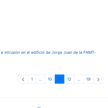
e intrusión en el edificio de Jorge Juan de la FNMT-
1
...
10
11
12
...
19
Page
Intermediate Pages Use TAB to navig
Page
Page
Page
Intermediate Pa
Page