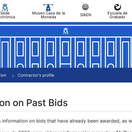
Sede
Museo Casa de la
Escuela de
SIAEN
ectrónica
Moneda
Grabado
tion
Contractor's profile
on on Past Bids
s information on bids that have already been awarded, as we