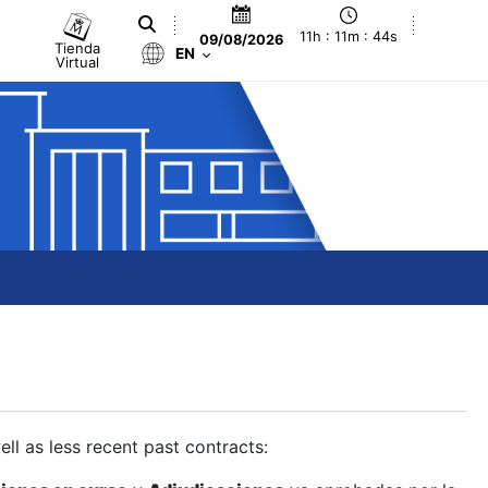
11h : 11m : 45s
09/08/2026
Tienda
EN
Virtual
ll as less recent past contracts: