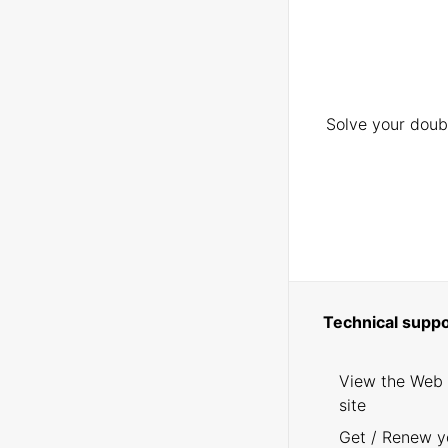
Solve your doubt
Technical suppo
View the Web
site
Get / Renew y