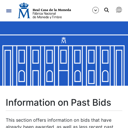
Navigation
Show/Hide
Show/Hide
Show/Hide
Show/Hide
Show/Hide
Information on Past Bids
Show/Hide
This section offers information on bids that have
already been awarded, as well as less recent past