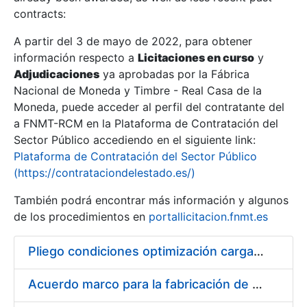
contracts:
Show/Hide
A partir del 3 de mayo de 2022, para obtener
información respecto a
Licitaciones en curso
y
Show/Hide
Adjudicaciones
ya aprobadas por la Fábrica
Show/Hide
Nacional de Moneda y Timbre - Real Casa de la
Moneda, puede acceder al perfil del contratante del
a FNMT-RCM en la Plataforma de Contratación del
Sector Público accediendo en el siguiente link:
Plataforma de Contratación del Sector Público
(https://contrataciondelestado.es/)
También podrá encontrar más información y algunos
de los procedimientos en
portallicitacion.fnmt.es
Pliego condiciones optimización cargas compras firmado
Show/Hide
Acuerdo marco para la fabricación de piezas