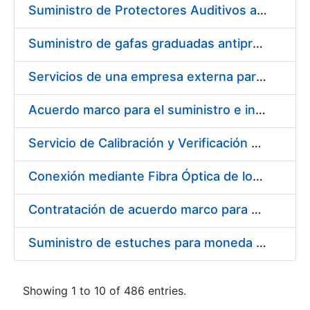
Suministro de Protectores Auditivos a medida para las personas trabajadoras de los Centros de Trabajo de Madrid y Burgos
Suministro de gafas graduadas antiproyecciones para los trabajadores de la FNMT-RCM en los centros de trabajo de Madrid y Burgos
Servicios de una empresa externa para el asesoramiento y resolución de los recursos de alzada que se presentan relacionados con procesos de selección para la FNMT-RCM
Acuerdo marco para el suministro e instalación de persianas, estores y otros complementos
Servicio de Calibración y Verificación Externa de los Equipos de Medición del Servicio de Prevención de la FNMT-RCM
Conexión mediante Fibra Óptica de los Centros de Proceso de Datos (CPDs) de las sedes de la FNMT-RCM de Burgos y Madrid
Contratación de acuerdo marco para el Suministro de Material de Electricidad para la Fábrica Nacional de Moneda y Timbre-Real Casa de la Moneda en su centro de trabajo de Burgos
Suministro de estuches para moneda de 30 €
Showing 1 to 10 of 486 entries.