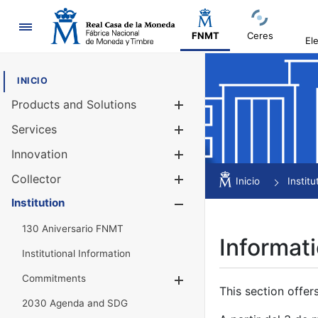
Navigation
FNMT
Ceres
El
INICIO
Products and Solutions
Show/Hide
Services
Show/Hide
Innovation
Show/Hide
Collector
Show/Hide
Inicio
Institu
Institution
Show/Hide
130 Aniversario FNMT
Informati
Institutional Information
Commitments
Show/Hide
This section offer
2030 Agenda and SDG