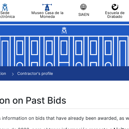
Sede
Museo Casa de la
Escuela de
SIAEN
ectrónica
Moneda
Grabado
tion
Contractor's profile
on on Past Bids
s information on bids that have already been awarded, as we