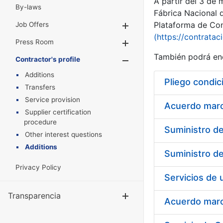
A partir del 3 de
By-laws
Fábrica Nacional 
Plataforma de Cont
Job Offers
Show/Hide
(https://contratac
Press Room
Show/Hide
También podrá enc
Contractor's profile
Show/Hide
Additions
Pliego condic
Transfers
Service provision
Acuerdo marco
Supplier certification
procedure
Other interest questions
Additions
Privacy Policy
Transparencia
Show/Hide
Acuerdo marco