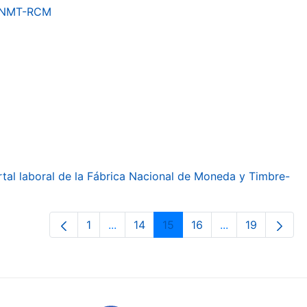
a FNMT-RCM
ortal laboral de la Fábrica Nacional de Moneda y Timbre-
1
...
14
15
16
...
19
Page
Intermediate Pages Use TAB to navig
Page
Page
Page
Intermediate Pa
Page