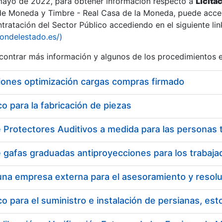
 mayo de 2022, para obtener información respecto a
Licita
de Moneda y Timbre - Real Casa de la Moneda, puede acced
ratación del Sector Público accediendo en el siguiente lin
iondelestado.es/)
ontrar más información y algunos de los procedimientos 
iones optimización cargas compras firmado
 para la fabricación de piezas
 para el suministro e instalación de persianas, es