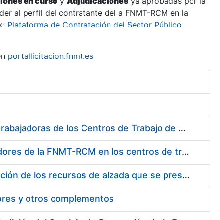
ciones en curso
y
Adjudicaciones
ya aprobadas por la
er al perfil del contratante del a FNMT-RCM en la
k:
Plataforma de Contratación del Sector Público
en
portallicitacion.fnmt.es
Suministro de Protectores Auditivos a medida para las personas trabajadoras de los Centros de Trabajo de Madrid y Burgos
Suministro de gafas graduadas antiproyecciones para los trabajadores de la FNMT-RCM en los centros de trabajo de Madrid y Burgos
Servicios de una empresa externa para el asesoramiento y resolución de los recursos de alzada que se presentan relacionados con procesos de selección para la FNMT-RCM
tores y otros complementos