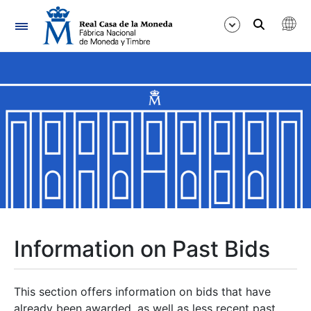
Navigation
Show/Hide
Show/Hide
Show/Hide
Show/Hide
Show/Hide
Information on Past Bids
Show/Hide
This section offers information on bids that have
already been awarded, as well as less recent past