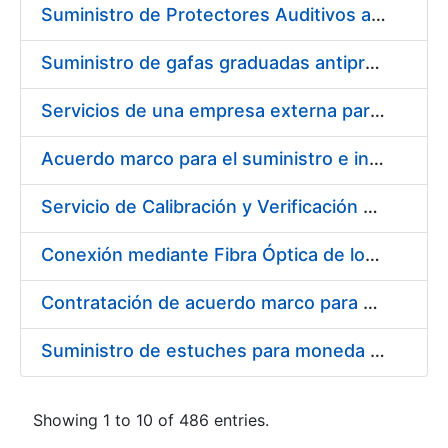
Suministro de Protectores Auditivos a medida para las personas trabajadoras de los Centros de Trabajo de Madrid y Burgos
Suministro de gafas graduadas antiproyecciones para los trabajadores de la FNMT-RCM en los centros de trabajo de Madrid y Burgos
Servicios de una empresa externa para el asesoramiento y resolución de los recursos de alzada que se presentan relacionados con procesos de selección para la FNMT-RCM
Acuerdo marco para el suministro e instalación de persianas, estores y otros complementos
Servicio de Calibración y Verificación Externa de los Equipos de Medición del Servicio de Prevención de la FNMT-RCM
Conexión mediante Fibra Óptica de los Centros de Proceso de Datos (CPDs) de las sedes de la FNMT-RCM de Burgos y Madrid
Contratación de acuerdo marco para el Suministro de Material de Electricidad para la Fábrica Nacional de Moneda y Timbre-Real Casa de la Moneda en su centro de trabajo de Burgos
Suministro de estuches para moneda de 30 €
Showing 1 to 10 of 486 entries.