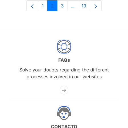
1
2
3
...
19
Page
Page
Page
Intermediate Pages Use T
Page
FAQs
Solve your doubts regarding the different
processes involved in our websites
CONTACTO