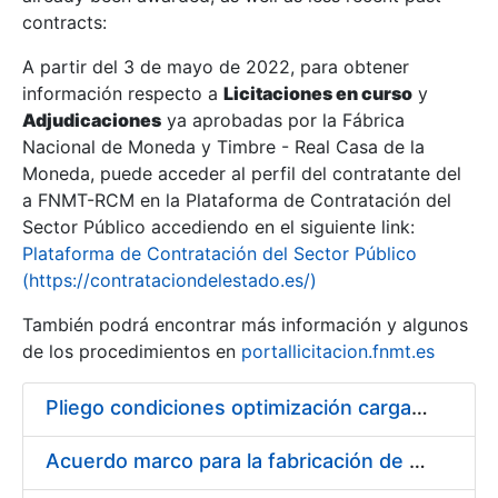
contracts:
Show/Hide
A partir del 3 de mayo de 2022, para obtener
información respecto a
Licitaciones en curso
y
Show/Hide
Adjudicaciones
ya aprobadas por la Fábrica
Show/Hide
Nacional de Moneda y Timbre - Real Casa de la
Moneda, puede acceder al perfil del contratante del
a FNMT-RCM en la Plataforma de Contratación del
Sector Público accediendo en el siguiente link:
Plataforma de Contratación del Sector Público
(https://contrataciondelestado.es/)
También podrá encontrar más información y algunos
de los procedimientos en
portallicitacion.fnmt.es
Pliego condiciones optimización cargas compras firmado
Show/Hide
Acuerdo marco para la fabricación de piezas