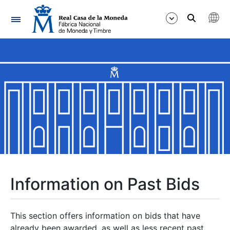
Navigation
Show/Hide
Show/Hide
Show/Hide
Show/Hide
Show/Hide
Information on Past Bids
Show/Hide
This section offers information on bids that have
already been awarded, as well as less recent past