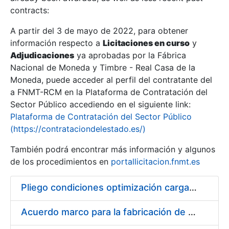
contracts:
Show/Hide
A partir del 3 de mayo de 2022, para obtener
información respecto a
Licitaciones en curso
y
Show/Hide
Adjudicaciones
ya aprobadas por la Fábrica
Show/Hide
Nacional de Moneda y Timbre - Real Casa de la
Moneda, puede acceder al perfil del contratante del
a FNMT-RCM en la Plataforma de Contratación del
Sector Público accediendo en el siguiente link:
Plataforma de Contratación del Sector Público
(https://contrataciondelestado.es/)
También podrá encontrar más información y algunos
de los procedimientos en
portallicitacion.fnmt.es
Pliego condiciones optimización cargas compras firmado
Show/Hide
Acuerdo marco para la fabricación de piezas