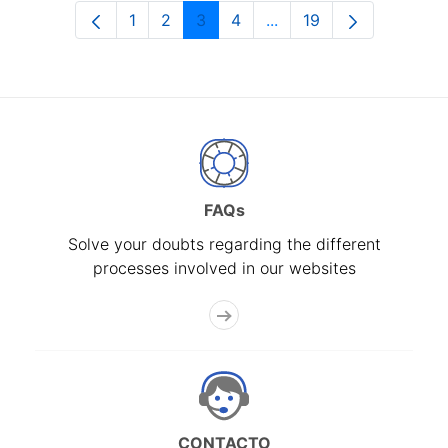
1
2
3
4
...
19
Page
Page
Page
Page
Intermediate Pages Use
Page
FAQs
Solve your doubts regarding the different
processes involved in our websites
CONTACTO