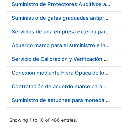
Suministro de Protectores Auditivos a medida para las personas trabajadoras de los Centros de Trabajo de Madrid y Burgos
Suministro de gafas graduadas antiproyecciones para los trabajadores de la FNMT-RCM en los centros de trabajo de Madrid y Burgos
Servicios de una empresa externa para el asesoramiento y resolución de los recursos de alzada que se presentan relacionados con procesos de selección para la FNMT-RCM
Acuerdo marco para el suministro e instalación de persianas, estores y otros complementos
Servicio de Calibración y Verificación Externa de los Equipos de Medición del Servicio de Prevención de la FNMT-RCM
Conexión mediante Fibra Óptica de los Centros de Proceso de Datos (CPDs) de las sedes de la FNMT-RCM de Burgos y Madrid
Contratación de acuerdo marco para el Suministro de Material de Electricidad para la Fábrica Nacional de Moneda y Timbre-Real Casa de la Moneda en su centro de trabajo de Burgos
Suministro de estuches para moneda de 30 €
Showing 1 to 10 of 486 entries.