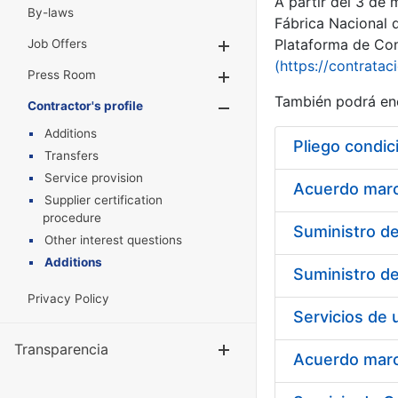
A partir del 3 de
By-laws
Fábrica Nacional 
Plataforma de Cont
Job Offers
Show/Hide
(https://contratac
Press Room
Show/Hide
También podrá enc
Contractor's profile
Show/Hide
Additions
Pliego condic
Transfers
Service provision
Acuerdo marco
Supplier certification
procedure
Other interest questions
Additions
Privacy Policy
Transparencia
Show/Hide
Acuerdo marco