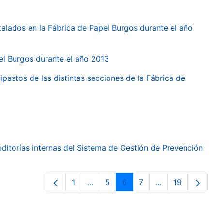
talados en la Fábrica de Papel Burgos durante el año
pel Burgos durante el año 2013
ipastos de las distintas secciones de la Fábrica de
ditorías internas del Sistema de Gestión de Prevención
1
...
5
6
7
...
19
Page
Intermediate Pages Use TAB to nav
Page
Page
Page
Intermediate Pa
Page