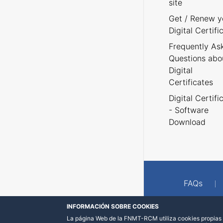
site
Get / Renew y
Digital Certifi
Frequently As
Questions abo
Digital
Certificates
Digital Certifi
- Software
Download
FAQs
INFORMACIÓN SOBRE COOKIES
La página Web de la FNMT-RCM utiliza cookies propias y