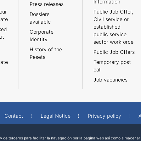
Information
Press releases
our
Public Job Offer,
Dossiers
cate
Civil service or
available
established
ked
Corporate
public service
ut
Identity
sector workforce
History of the
Public Job Offers
Peseta
cate
Temporary post
call
Job vacancies
Contact
Legal Notice
Privacy policy
A
 de terceros para facilitar la navegación por la página web así como almacenar 