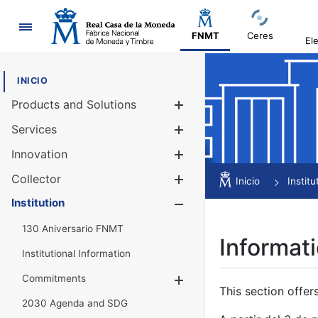
Navigation
FNMT
Ceres
El
INICIO
Products and Solutions
Show/Hide
Services
Show/Hide
Innovation
Show/Hide
Collector
Show/Hide
Inicio
Institu
Institution
Show/Hide
130 Aniversario FNMT
Informati
Institutional Information
Commitments
Show/Hide
This section offer
2030 Agenda and SDG