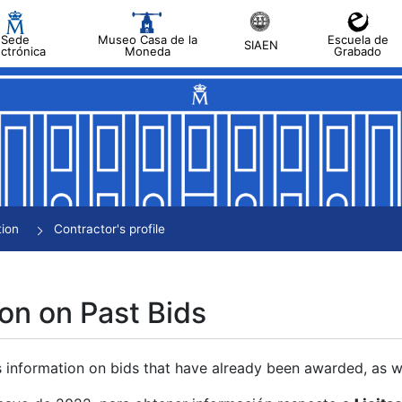
Sede
Museo Casa de la
Escuela de
SIAEN
ectrónica
Moneda
Grabado
tion
Contractor's profile
on on Past Bids
s information on bids that have already been awarded, as we