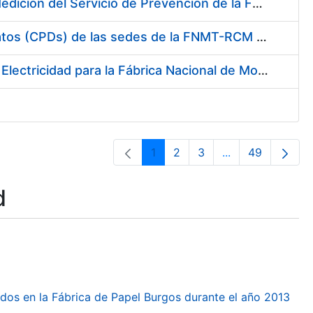
Servicio de Calibración y Verificación Externa de los Equipos de Medición del Servicio de Prevención de la FNMT-RCM
Conexión mediante Fibra Óptica de los Centros de Proceso de Datos (CPDs) de las sedes de la FNMT-RCM de Burgos y Madrid
Contratación de acuerdo marco para el Suministro de Material de Electricidad para la Fábrica Nacional de Moneda y Timbre-Real Casa de la Moneda en su centro de trabajo de Burgos
1
2
3
...
49
Page
Page
Page
Intermediate Pa
Page
d
dos en la Fábrica de Papel Burgos durante el año 2013