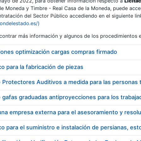
 mayo de 2022, para obtener información respecto a
Licita
de Moneda y Timbre - Real Casa de la Moneda, puede acced
ratación del Sector Público accediendo en el siguiente lin
iondelestado.es/)
ontrar más información y algunos de los procedimientos 
iones optimización cargas compras firmado
 para la fabricación de piezas
 para el suministro e instalación de persianas, es