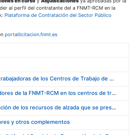
ciones en curso
y
Adjudicaciones
ya aprobadas por la
er al perfil del contratante del a FNMT-RCM en la
k:
Plataforma de Contratación del Sector Público
en
portallicitacion.fnmt.es
Suministro de Protectores Auditivos a medida para las personas trabajadoras de los Centros de Trabajo de Madrid y Burgos
Suministro de gafas graduadas antiproyecciones para los trabajadores de la FNMT-RCM en los centros de trabajo de Madrid y Burgos
Servicios de una empresa externa para el asesoramiento y resolución de los recursos de alzada que se presentan relacionados con procesos de selección para la FNMT-RCM
tores y otros complementos