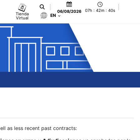
07h : 42m : 41s
06/08/2026
Tienda
EN
Virtual
ll as less recent past contracts: