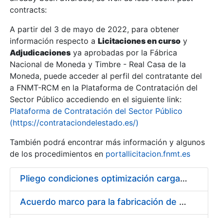
contracts:
Show/Hide
A partir del 3 de mayo de 2022, para obtener
información respecto a
Licitaciones en curso
y
Show/Hide
Adjudicaciones
ya aprobadas por la Fábrica
Show/Hide
Nacional de Moneda y Timbre - Real Casa de la
Moneda, puede acceder al perfil del contratante del
a FNMT-RCM en la Plataforma de Contratación del
Sector Público accediendo en el siguiente link:
Plataforma de Contratación del Sector Público
(https://contrataciondelestado.es/)
También podrá encontrar más información y algunos
de los procedimientos en
portallicitacion.fnmt.es
Pliego condiciones optimización cargas compras firmado
Show/Hide
Acuerdo marco para la fabricación de piezas