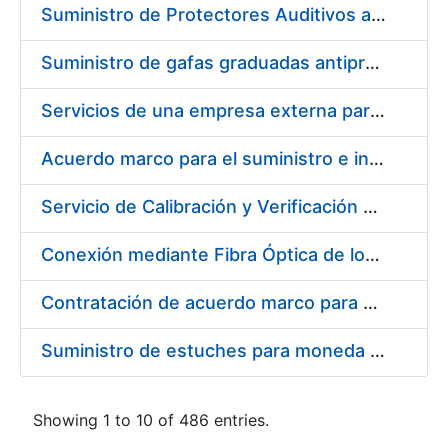
Suministro de Protectores Auditivos a medida para las personas trabajadoras de los Centros de Trabajo de Madrid y Burgos
Suministro de gafas graduadas antiproyecciones para los trabajadores de la FNMT-RCM en los centros de trabajo de Madrid y Burgos
Servicios de una empresa externa para el asesoramiento y resolución de los recursos de alzada que se presentan relacionados con procesos de selección para la FNMT-RCM
Acuerdo marco para el suministro e instalación de persianas, estores y otros complementos
Servicio de Calibración y Verificación Externa de los Equipos de Medición del Servicio de Prevención de la FNMT-RCM
Conexión mediante Fibra Óptica de los Centros de Proceso de Datos (CPDs) de las sedes de la FNMT-RCM de Burgos y Madrid
Contratación de acuerdo marco para el Suministro de Material de Electricidad para la Fábrica Nacional de Moneda y Timbre-Real Casa de la Moneda en su centro de trabajo de Burgos
Suministro de estuches para moneda de 30 €
Showing 1 to 10 of 486 entries.