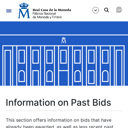
Navigation
Show/Hide
Show/Hide
Show/Hide
Show/Hide
Show/Hide
Information on Past Bids
Show/Hide
This section offers information on bids that have
already been awarded, as well as less recent past