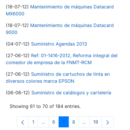
(18-07-12)
Mantenimiento de máquinas Datacard
MX6000
(18-07-12)
Mantenimiento de máquinas Datacard
9000
(04-07-12)
Suministro Agendas 2013
(27-06-12)
Ref: 01-1416-2012, Reforma integral del
comedor de empresa de la FNMT-RCM
(27-06-12)
Suministro de cartuchos de tinta en
diversos colores marca EPSON
(06-06-12)
Suministro de catálogos y cartelería
Showing 61 to 70 of 184 entries.
1
...
6
7
8
...
19
Page
Intermediate Pages Use TAB to navigat
Page
Page
Page
Intermediate Pages U
Page