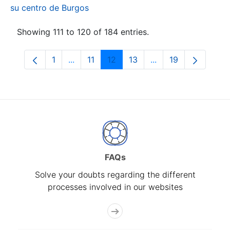
su centro de Burgos
Showing 111 to 120 of 184 entries.
1
...
11
12
13
...
19
Page
Intermediate Pages Use TAB to navigate.
Page
Page
Page
Intermediate Pages
Page
FAQs
Solve your doubts regarding the different
processes involved in our websites