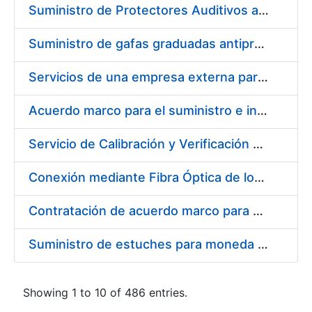
Suministro de Protectores Auditivos a medida para las personas trabajadoras de los Centros de Trabajo de Madrid y Burgos
Suministro de gafas graduadas antiproyecciones para los trabajadores de la FNMT-RCM en los centros de trabajo de Madrid y Burgos
Servicios de una empresa externa para el asesoramiento y resolución de los recursos de alzada que se presentan relacionados con procesos de selección para la FNMT-RCM
Acuerdo marco para el suministro e instalación de persianas, estores y otros complementos
Servicio de Calibración y Verificación Externa de los Equipos de Medición del Servicio de Prevención de la FNMT-RCM
Conexión mediante Fibra Óptica de los Centros de Proceso de Datos (CPDs) de las sedes de la FNMT-RCM de Burgos y Madrid
Contratación de acuerdo marco para el Suministro de Material de Electricidad para la Fábrica Nacional de Moneda y Timbre-Real Casa de la Moneda en su centro de trabajo de Burgos
Suministro de estuches para moneda de 30 €
Showing 1 to 10 of 486 entries.