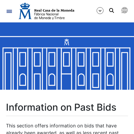
Navigation
Show/Hide
Show/Hide
Show/Hide
Show/Hide
Show/Hide
Information on Past Bids
Show/Hide
This section offers information on bids that have
already been awarded, as well as less recent past