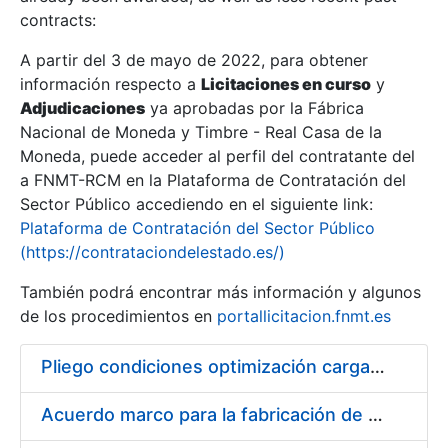
contracts:
Show/Hide
A partir del 3 de mayo de 2022, para obtener
información respecto a
Licitaciones en curso
y
Show/Hide
Adjudicaciones
ya aprobadas por la Fábrica
Show/Hide
Nacional de Moneda y Timbre - Real Casa de la
Moneda, puede acceder al perfil del contratante del
a FNMT-RCM en la Plataforma de Contratación del
Sector Público accediendo en el siguiente link:
Plataforma de Contratación del Sector Público
(https://contrataciondelestado.es/)
También podrá encontrar más información y algunos
de los procedimientos en
portallicitacion.fnmt.es
Pliego condiciones optimización cargas compras firmado
Show/Hide
Acuerdo marco para la fabricación de piezas