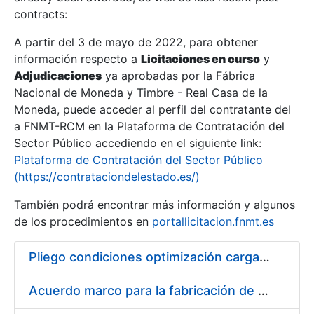
contracts:
Show/Hide
A partir del 3 de mayo de 2022, para obtener
información respecto a
Licitaciones en curso
y
Show/Hide
Adjudicaciones
ya aprobadas por la Fábrica
Show/Hide
Nacional de Moneda y Timbre - Real Casa de la
Moneda, puede acceder al perfil del contratante del
a FNMT-RCM en la Plataforma de Contratación del
Sector Público accediendo en el siguiente link:
Plataforma de Contratación del Sector Público
(https://contrataciondelestado.es/)
También podrá encontrar más información y algunos
de los procedimientos en
portallicitacion.fnmt.es
Pliego condiciones optimización cargas compras firmado
Show/Hide
Acuerdo marco para la fabricación de piezas