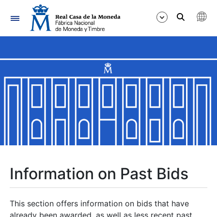
Navigation
Show/Hide
Show/Hide
Show/Hide
Show/Hide
Show/Hide
Information on Past Bids
Show/Hide
This section offers information on bids that have
already been awarded, as well as less recent past