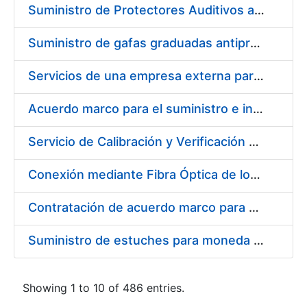
Suministro de Protectores Auditivos a medida para las personas trabajadoras de los Centros de Trabajo de Madrid y Burgos
Suministro de gafas graduadas antiproyecciones para los trabajadores de la FNMT-RCM en los centros de trabajo de Madrid y Burgos
Servicios de una empresa externa para el asesoramiento y resolución de los recursos de alzada que se presentan relacionados con procesos de selección para la FNMT-RCM
Acuerdo marco para el suministro e instalación de persianas, estores y otros complementos
Servicio de Calibración y Verificación Externa de los Equipos de Medición del Servicio de Prevención de la FNMT-RCM
Conexión mediante Fibra Óptica de los Centros de Proceso de Datos (CPDs) de las sedes de la FNMT-RCM de Burgos y Madrid
Contratación de acuerdo marco para el Suministro de Material de Electricidad para la Fábrica Nacional de Moneda y Timbre-Real Casa de la Moneda en su centro de trabajo de Burgos
Suministro de estuches para moneda de 30 €
Showing 1 to 10 of 486 entries.