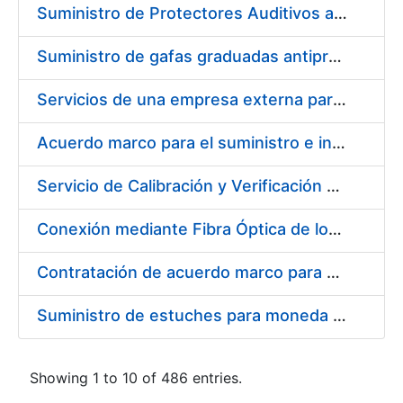
Suministro de Protectores Auditivos a medida para las personas trabajadoras de los Centros de Trabajo de Madrid y Burgos
Suministro de gafas graduadas antiproyecciones para los trabajadores de la FNMT-RCM en los centros de trabajo de Madrid y Burgos
Servicios de una empresa externa para el asesoramiento y resolución de los recursos de alzada que se presentan relacionados con procesos de selección para la FNMT-RCM
Acuerdo marco para el suministro e instalación de persianas, estores y otros complementos
Servicio de Calibración y Verificación Externa de los Equipos de Medición del Servicio de Prevención de la FNMT-RCM
Conexión mediante Fibra Óptica de los Centros de Proceso de Datos (CPDs) de las sedes de la FNMT-RCM de Burgos y Madrid
Contratación de acuerdo marco para el Suministro de Material de Electricidad para la Fábrica Nacional de Moneda y Timbre-Real Casa de la Moneda en su centro de trabajo de Burgos
Suministro de estuches para moneda de 30 €
Showing 1 to 10 of 486 entries.