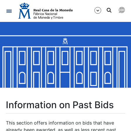
Navigation
Show/Hide
Show/Hide
Show/Hide
Show/Hide
Show/Hide
Information on Past Bids
Show/Hide
This section offers information on bids that have
already been awarded, as well as less recent past