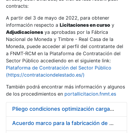
contracts:
Show/Hide
A partir del 3 de mayo de 2022, para obtener
información respecto a
Licitaciones en curso
y
Show/Hide
Adjudicaciones
ya aprobadas por la Fábrica
Show/Hide
Nacional de Moneda y Timbre - Real Casa de la
Moneda, puede acceder al perfil del contratante del
a FNMT-RCM en la Plataforma de Contratación del
Sector Público accediendo en el siguiente link:
Plataforma de Contratación del Sector Público
(https://contrataciondelestado.es/)
También podrá encontrar más información y algunos
de los procedimientos en
portallicitacion.fnmt.es
Pliego condiciones optimización cargas compras firmado
Show/Hide
Acuerdo marco para la fabricación de piezas