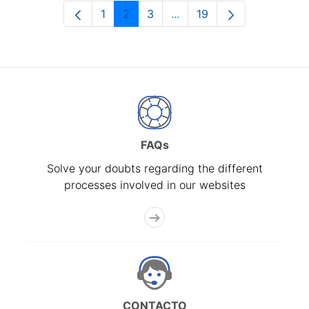
1
2
3
...
19
Page
Page
Page
Intermediate Pages Use T
Page
FAQs
Solve your doubts regarding the different
processes involved in our websites
CONTACTO