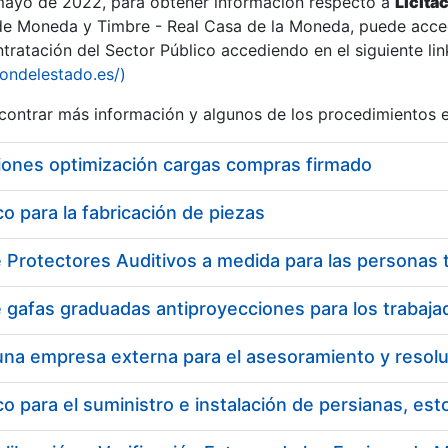
 mayo de 2022, para obtener información respecto a
Licita
de Moneda y Timbre - Real Casa de la Moneda, puede acced
ratación del Sector Público accediendo en el siguiente lin
iondelestado.es/)
ontrar más información y algunos de los procedimientos 
iones optimización cargas compras firmado
 para la fabricación de piezas
 para el suministro e instalación de persianas, es