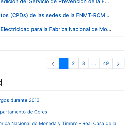
Servicio de Calibración y Verificación Externa de los Equipos de Medición del Servicio de Prevención de la FNMT-RCM
Conexión mediante Fibra Óptica de los Centros de Proceso de Datos (CPDs) de las sedes de la FNMT-RCM de Burgos y Madrid
Contratación de acuerdo marco para el Suministro de Material de Electricidad para la Fábrica Nacional de Moneda y Timbre-Real Casa de la Moneda en su centro de trabajo de Burgos
1
2
3
...
49
Page
Page
Page
Intermediate Pa
Page
d
urgos durante 2013
Departamento de Ceres
ábrica Nacional de Moneda y Timbre - Real Casa de la