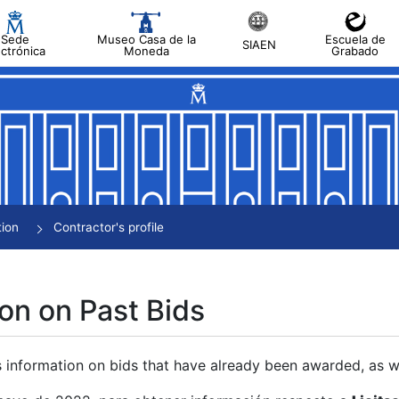
Sede
Museo Casa de la
Escuela de
SIAEN
ectrónica
Moneda
Grabado
tion
Contractor's profile
on on Past Bids
s information on bids that have already been awarded, as we