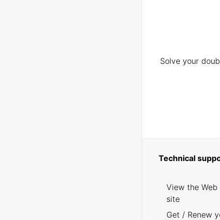
Solve your doubt
Technical suppo
View the Web
site
Get / Renew y