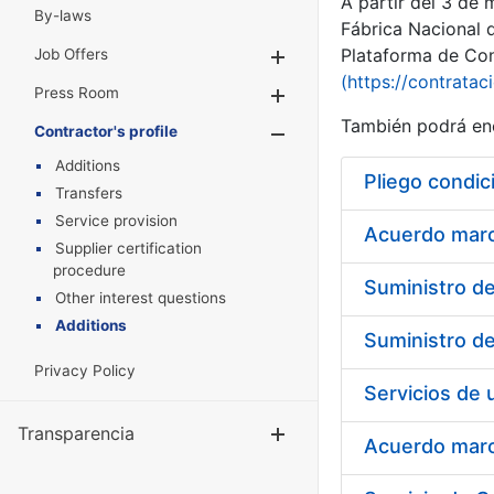
A partir del 3 de
By-laws
Fábrica Nacional 
Plataforma de Cont
Job Offers
Show/Hide
(https://contratac
Press Room
Show/Hide
También podrá enc
Contractor's profile
Show/Hide
Additions
Pliego condic
Transfers
Service provision
Acuerdo marco
Supplier certification
procedure
Other interest questions
Additions
Privacy Policy
Transparencia
Show/Hide
Acuerdo marco