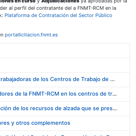
ciones en curso
y
Adjudicaciones
ya aprobadas por la
er al perfil del contratante del a FNMT-RCM en la
k:
Plataforma de Contratación del Sector Público
en
portallicitacion.fnmt.es
Suministro de Protectores Auditivos a medida para las personas trabajadoras de los Centros de Trabajo de Madrid y Burgos
Suministro de gafas graduadas antiproyecciones para los trabajadores de la FNMT-RCM en los centros de trabajo de Madrid y Burgos
Servicios de una empresa externa para el asesoramiento y resolución de los recursos de alzada que se presentan relacionados con procesos de selección para la FNMT-RCM
tores y otros complementos