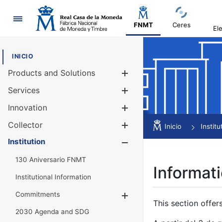
Navigation
FNMT
Ceres
El
INICIO
Products and Solutions
Show/Hide
Services
Show/Hide
Innovation
Show/Hide
Collector
Show/Hide
Inicio
Institu
Institution
Show/Hide
130 Aniversario FNMT
Informati
Institutional Information
Commitments
Show/Hide
This section offer
2030 Agenda and SDG