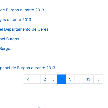
el de Burgos durante 2013
rgos durante 2013
 del Departamento de Ceres
apel Burgos
 Burgos
a papel de Burgos durante 2013
1
2
3
4
5
...
19
Page
Page
Page
Page
Page
Intermediate Pa
Page