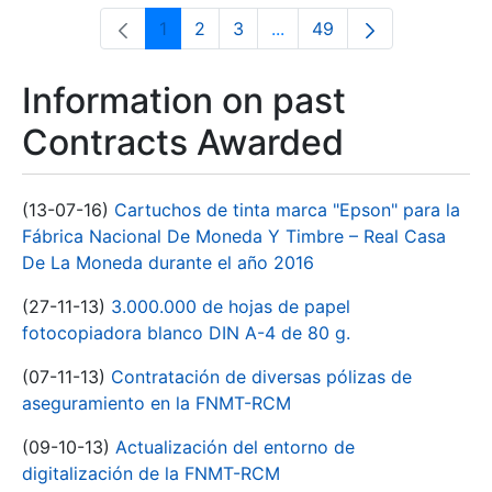
1
2
3
...
49
Page
Page
Page
Intermediate Pages Use T
Page
Information on past
Contracts Awarded
(13-07-16)
Cartuchos de tinta marca "Epson" para la
Fábrica Nacional De Moneda Y Timbre – Real Casa
De La Moneda durante el año 2016
(27-11-13)
3.000.000 de hojas de papel
fotocopiadora blanco DIN A-4 de 80 g.
(07-11-13)
Contratación de diversas pólizas de
aseguramiento en la FNMT-RCM
(09-10-13)
Actualización del entorno de
digitalización de la FNMT-RCM