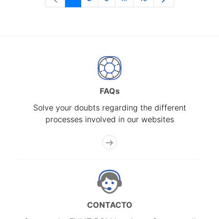
Page
Page
Page
Intermediate Pages Use T
Page
FAQs
Solve your doubts regarding the different
processes involved in our websites
CONTACTO