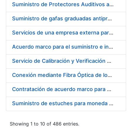
Suministro de Protectores Auditivos a medida para las personas trabajadoras de los Centros de Trabajo de Madrid y Burgos
Suministro de gafas graduadas antiproyecciones para los trabajadores de la FNMT-RCM en los centros de trabajo de Madrid y Burgos
Servicios de una empresa externa para el asesoramiento y resolución de los recursos de alzada que se presentan relacionados con procesos de selección para la FNMT-RCM
Acuerdo marco para el suministro e instalación de persianas, estores y otros complementos
Servicio de Calibración y Verificación Externa de los Equipos de Medición del Servicio de Prevención de la FNMT-RCM
Conexión mediante Fibra Óptica de los Centros de Proceso de Datos (CPDs) de las sedes de la FNMT-RCM de Burgos y Madrid
Contratación de acuerdo marco para el Suministro de Material de Electricidad para la Fábrica Nacional de Moneda y Timbre-Real Casa de la Moneda en su centro de trabajo de Burgos
Suministro de estuches para moneda de 30 €
Showing 1 to 10 of 486 entries.