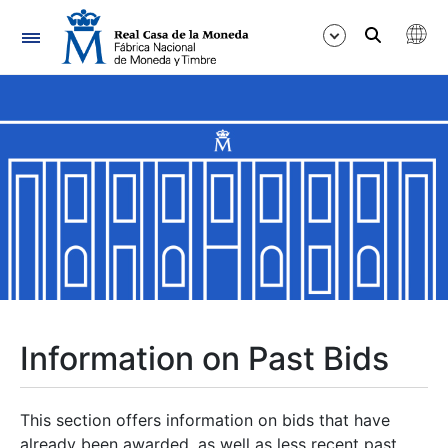
Navigation
Show/Hide
Show/Hide
Show/Hide
Show/Hide
Show/Hide
Information on Past Bids
Show/Hide
This section offers information on bids that have
already been awarded, as well as less recent past