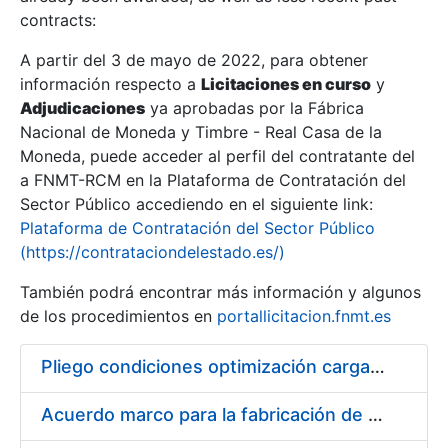
contracts:
Show/Hide
A partir del 3 de mayo de 2022, para obtener
información respecto a
Licitaciones en curso
y
Show/Hide
Adjudicaciones
ya aprobadas por la Fábrica
Show/Hide
Nacional de Moneda y Timbre - Real Casa de la
Moneda, puede acceder al perfil del contratante del
a FNMT-RCM en la Plataforma de Contratación del
Sector Público accediendo en el siguiente link:
Plataforma de Contratación del Sector Público
(https://contrataciondelestado.es/)
También podrá encontrar más información y algunos
de los procedimientos en
portallicitacion.fnmt.es
Pliego condiciones optimización cargas compras firmado
Show/Hide
Acuerdo marco para la fabricación de piezas