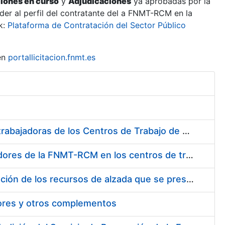
ciones en curso
y
Adjudicaciones
ya aprobadas por la
er al perfil del contratante del a FNMT-RCM en la
k:
Plataforma de Contratación del Sector Público
en
portallicitacion.fnmt.es
Suministro de Protectores Auditivos a medida para las personas trabajadoras de los Centros de Trabajo de Madrid y Burgos
Suministro de gafas graduadas antiproyecciones para los trabajadores de la FNMT-RCM en los centros de trabajo de Madrid y Burgos
Servicios de una empresa externa para el asesoramiento y resolución de los recursos de alzada que se presentan relacionados con procesos de selección para la FNMT-RCM
tores y otros complementos