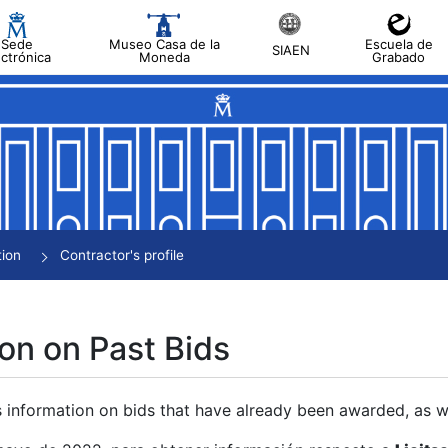
Sede
Museo Casa de la
Escuela de
SIAEN
ectrónica
Moneda
Grabado
tion
Contractor's profile
on on Past Bids
s information on bids that have already been awarded, as we