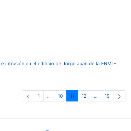
e intrusión en el edificio de Jorge Juan de la FNMT-
1
...
10
11
12
...
19
Page
Intermediate Pages Use TAB to navig
Page
Page
Page
Intermediate Pa
Page