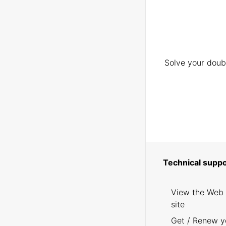
Solve your doubt
Technical suppo
View the Web
site
Get / Renew y