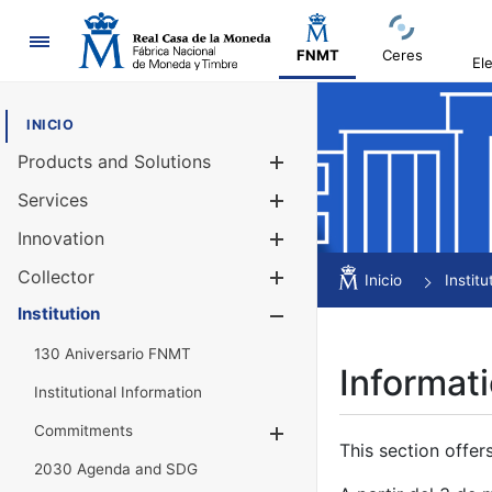
Navigation
FNMT
Ceres
El
INICIO
Products and Solutions
Show/Hide
Services
Show/Hide
Innovation
Show/Hide
Collector
Show/Hide
Inicio
Institu
Institution
Show/Hide
130 Aniversario FNMT
Informati
Institutional Information
Commitments
Show/Hide
This section offer
2030 Agenda and SDG