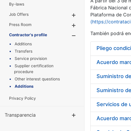
A partir del 3 de
By-laws
Fábrica Nacional 
Plataforma de Cont
Job Offers
Show/Hide
(https://contratac
Press Room
Show/Hide
También podrá enc
Contractor's profile
Show/Hide
Additions
Pliego condic
Transfers
Service provision
Acuerdo marco
Supplier certification
procedure
Other interest questions
Additions
Privacy Policy
Transparencia
Show/Hide
Acuerdo marco