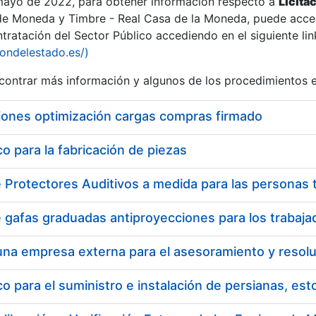
 mayo de 2022, para obtener información respecto a
Licita
de Moneda y Timbre - Real Casa de la Moneda, puede acced
ratación del Sector Público accediendo en el siguiente lin
iondelestado.es/)
ontrar más información y algunos de los procedimientos 
iones optimización cargas compras firmado
 para la fabricación de piezas
 para el suministro e instalación de persianas, es