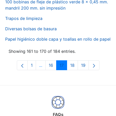
100 bobinas de fleje de plástico verde 8 x 0,45 mm.
mandril 200 mm. sin impresión
Trapos de limpieza
Diversas bolsas de basura
Papel higiénico doble capa y toallas en rollo de papel
Showing 161 to 170 of 184 entries.
1
...
16
17
18
19
Page
Intermediate Pages Use TAB to naviga
Page
Page
Page
Page
FAQs