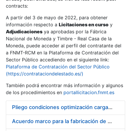
contracts:
Show/Hide
A partir del 3 de mayo de 2022, para obtener
información respecto a
Licitaciones en curso
y
Show/Hide
Adjudicaciones
ya aprobadas por la Fábrica
Show/Hide
Nacional de Moneda y Timbre - Real Casa de la
Moneda, puede acceder al perfil del contratante del
a FNMT-RCM en la Plataforma de Contratación del
Sector Público accediendo en el siguiente link:
Plataforma de Contratación del Sector Público
(https://contrataciondelestado.es/)
También podrá encontrar más información y algunos
de los procedimientos en
portallicitacion.fnmt.es
Pliego condiciones optimización cargas compras firmado
Show/Hide
Acuerdo marco para la fabricación de piezas