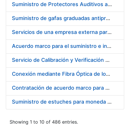
Suministro de Protectores Auditivos a medida para las personas trabajadoras de los Centros de Trabajo de Madrid y Burgos
Suministro de gafas graduadas antiproyecciones para los trabajadores de la FNMT-RCM en los centros de trabajo de Madrid y Burgos
Servicios de una empresa externa para el asesoramiento y resolución de los recursos de alzada que se presentan relacionados con procesos de selección para la FNMT-RCM
Acuerdo marco para el suministro e instalación de persianas, estores y otros complementos
Servicio de Calibración y Verificación Externa de los Equipos de Medición del Servicio de Prevención de la FNMT-RCM
Conexión mediante Fibra Óptica de los Centros de Proceso de Datos (CPDs) de las sedes de la FNMT-RCM de Burgos y Madrid
Contratación de acuerdo marco para el Suministro de Material de Electricidad para la Fábrica Nacional de Moneda y Timbre-Real Casa de la Moneda en su centro de trabajo de Burgos
Suministro de estuches para moneda de 30 €
Showing 1 to 10 of 486 entries.