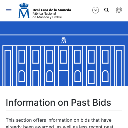
Navigation
Show/Hide
Show/Hide
Show/Hide
Show/Hide
Show/Hide
Information on Past Bids
Show/Hide
This section offers information on bids that have
already been awarded, as well as less recent past