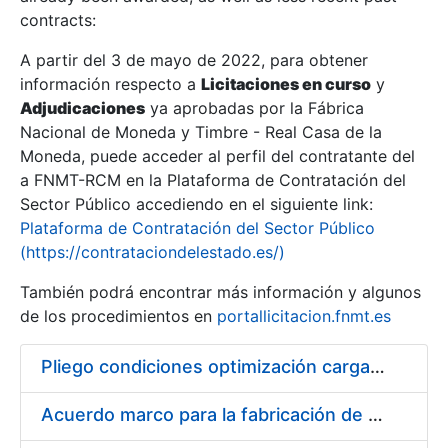
contracts:
Show/Hide
A partir del 3 de mayo de 2022, para obtener
información respecto a
Licitaciones en curso
y
Show/Hide
Adjudicaciones
ya aprobadas por la Fábrica
Show/Hide
Nacional de Moneda y Timbre - Real Casa de la
Moneda, puede acceder al perfil del contratante del
a FNMT-RCM en la Plataforma de Contratación del
Sector Público accediendo en el siguiente link:
Plataforma de Contratación del Sector Público
(https://contrataciondelestado.es/)
También podrá encontrar más información y algunos
de los procedimientos en
portallicitacion.fnmt.es
Pliego condiciones optimización cargas compras firmado
Show/Hide
Acuerdo marco para la fabricación de piezas