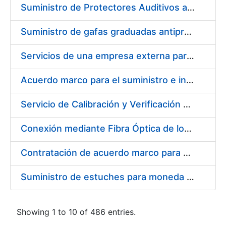
Suministro de Protectores Auditivos a medida para las personas trabajadoras de los Centros de Trabajo de Madrid y Burgos
Suministro de gafas graduadas antiproyecciones para los trabajadores de la FNMT-RCM en los centros de trabajo de Madrid y Burgos
Servicios de una empresa externa para el asesoramiento y resolución de los recursos de alzada que se presentan relacionados con procesos de selección para la FNMT-RCM
Acuerdo marco para el suministro e instalación de persianas, estores y otros complementos
Servicio de Calibración y Verificación Externa de los Equipos de Medición del Servicio de Prevención de la FNMT-RCM
Conexión mediante Fibra Óptica de los Centros de Proceso de Datos (CPDs) de las sedes de la FNMT-RCM de Burgos y Madrid
Contratación de acuerdo marco para el Suministro de Material de Electricidad para la Fábrica Nacional de Moneda y Timbre-Real Casa de la Moneda en su centro de trabajo de Burgos
Suministro de estuches para moneda de 30 €
Showing 1 to 10 of 486 entries.