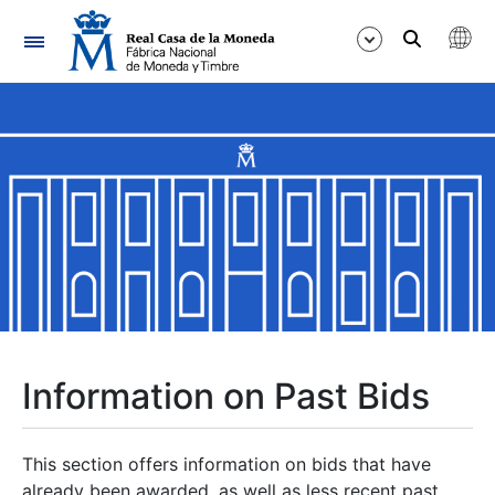
Navigation
Show/Hide
Show/Hide
Show/Hide
Show/Hide
Show/Hide
Information on Past Bids
Show/Hide
This section offers information on bids that have
already been awarded, as well as less recent past