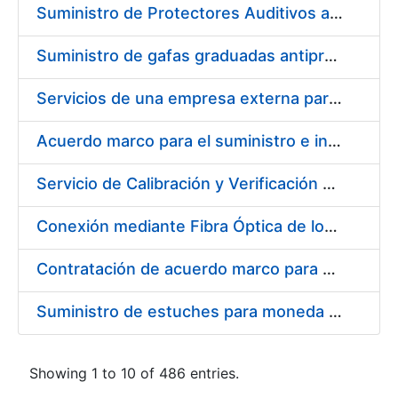
Suministro de Protectores Auditivos a medida para las personas trabajadoras de los Centros de Trabajo de Madrid y Burgos
Suministro de gafas graduadas antiproyecciones para los trabajadores de la FNMT-RCM en los centros de trabajo de Madrid y Burgos
Servicios de una empresa externa para el asesoramiento y resolución de los recursos de alzada que se presentan relacionados con procesos de selección para la FNMT-RCM
Acuerdo marco para el suministro e instalación de persianas, estores y otros complementos
Servicio de Calibración y Verificación Externa de los Equipos de Medición del Servicio de Prevención de la FNMT-RCM
Conexión mediante Fibra Óptica de los Centros de Proceso de Datos (CPDs) de las sedes de la FNMT-RCM de Burgos y Madrid
Contratación de acuerdo marco para el Suministro de Material de Electricidad para la Fábrica Nacional de Moneda y Timbre-Real Casa de la Moneda en su centro de trabajo de Burgos
Suministro de estuches para moneda de 30 €
Showing 1 to 10 of 486 entries.