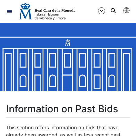
Navigation
Show/Hide
Show/Hide
Show/Hide
Show/Hide
Show/Hide
Information on Past Bids
Show/Hide
This section offers information on bids that have
already been awarded, as well as less recent past