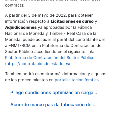
contracts:
Show/Hide
A partir del 3 de mayo de 2022, para obtener
información respecto a
Licitaciones en curso
y
Show/Hide
Adjudicaciones
ya aprobadas por la Fábrica
Show/Hide
Nacional de Moneda y Timbre - Real Casa de la
Moneda, puede acceder al perfil del contratante del
a FNMT-RCM en la Plataforma de Contratación del
Sector Público accediendo en el siguiente link:
Plataforma de Contratación del Sector Público
(https://contrataciondelestado.es/)
También podrá encontrar más información y algunos
de los procedimientos en
portallicitacion.fnmt.es
Pliego condiciones optimización cargas compras firmado
Show/Hide
Acuerdo marco para la fabricación de piezas