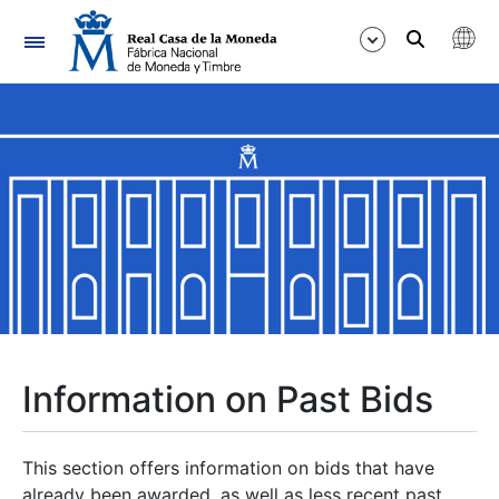
Navigation
Show/Hide
Show/Hide
Show/Hide
Show/Hide
Show/Hide
Information on Past Bids
Show/Hide
This section offers information on bids that have
already been awarded, as well as less recent past