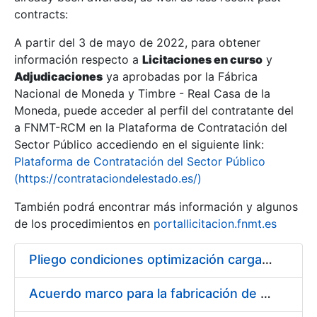
contracts:
Show/Hide
A partir del 3 de mayo de 2022, para obtener
información respecto a
Licitaciones en curso
y
Show/Hide
Adjudicaciones
ya aprobadas por la Fábrica
Show/Hide
Nacional de Moneda y Timbre - Real Casa de la
Moneda, puede acceder al perfil del contratante del
a FNMT-RCM en la Plataforma de Contratación del
Sector Público accediendo en el siguiente link:
Plataforma de Contratación del Sector Público
(https://contrataciondelestado.es/)
También podrá encontrar más información y algunos
de los procedimientos en
portallicitacion.fnmt.es
Pliego condiciones optimización cargas compras firmado
Show/Hide
Acuerdo marco para la fabricación de piezas