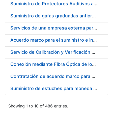
Suministro de Protectores Auditivos a medida para las personas trabajadoras de los Centros de Trabajo de Madrid y Burgos
Suministro de gafas graduadas antiproyecciones para los trabajadores de la FNMT-RCM en los centros de trabajo de Madrid y Burgos
Servicios de una empresa externa para el asesoramiento y resolución de los recursos de alzada que se presentan relacionados con procesos de selección para la FNMT-RCM
Acuerdo marco para el suministro e instalación de persianas, estores y otros complementos
Servicio de Calibración y Verificación Externa de los Equipos de Medición del Servicio de Prevención de la FNMT-RCM
Conexión mediante Fibra Óptica de los Centros de Proceso de Datos (CPDs) de las sedes de la FNMT-RCM de Burgos y Madrid
Contratación de acuerdo marco para el Suministro de Material de Electricidad para la Fábrica Nacional de Moneda y Timbre-Real Casa de la Moneda en su centro de trabajo de Burgos
Suministro de estuches para moneda de 30 €
Showing 1 to 10 of 486 entries.