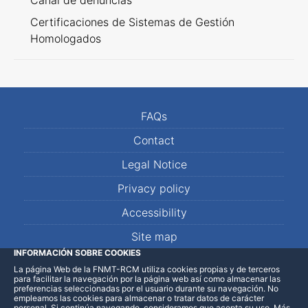
Canal de denuncias
Certificaciones de Sistemas de Gestión
Homologados
FAQs
Contact
Legal Notice
Privacy policy
Accessibility
Site map
INFORMACIÓN SOBRE COOKIES
La página Web de la FNMT-RCM utiliza cookies propias y de terceros
LinkedIn
Facebook
WhatsApp
para facilitar la navegación por la página web así como almacenar las
preferencias seleccionadas por el usuario durante su navegación. No
empleamos las cookies para almacenar o tratar datos de carácter
personal. Si continúa navegando, consideramos que acepta su uso
.
Más