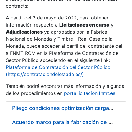
contracts:
Show/Hide
A partir del 3 de mayo de 2022, para obtener
información respecto a
Licitaciones en curso
y
Show/Hide
Adjudicaciones
ya aprobadas por la Fábrica
Show/Hide
Nacional de Moneda y Timbre - Real Casa de la
Moneda, puede acceder al perfil del contratante del
a FNMT-RCM en la Plataforma de Contratación del
Sector Público accediendo en el siguiente link:
Plataforma de Contratación del Sector Público
(https://contrataciondelestado.es/)
También podrá encontrar más información y algunos
de los procedimientos en
portallicitacion.fnmt.es
Pliego condiciones optimización cargas compras firmado
Show/Hide
Acuerdo marco para la fabricación de piezas