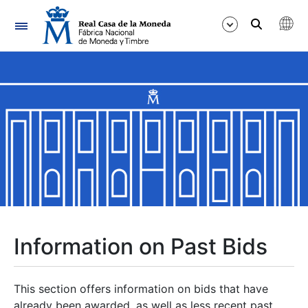
Navigation
Show/Hide
Show/Hide
Show/Hide
Show/Hide
Show/Hide
Information on Past Bids
Show/Hide
This section offers information on bids that have
already been awarded, as well as less recent past