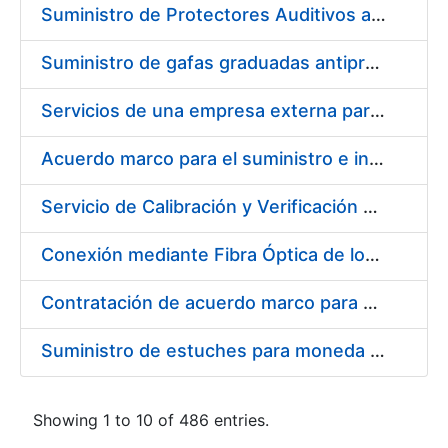
Suministro de Protectores Auditivos a medida para las personas trabajadoras de los Centros de Trabajo de Madrid y Burgos
Suministro de gafas graduadas antiproyecciones para los trabajadores de la FNMT-RCM en los centros de trabajo de Madrid y Burgos
Servicios de una empresa externa para el asesoramiento y resolución de los recursos de alzada que se presentan relacionados con procesos de selección para la FNMT-RCM
Acuerdo marco para el suministro e instalación de persianas, estores y otros complementos
Servicio de Calibración y Verificación Externa de los Equipos de Medición del Servicio de Prevención de la FNMT-RCM
Conexión mediante Fibra Óptica de los Centros de Proceso de Datos (CPDs) de las sedes de la FNMT-RCM de Burgos y Madrid
Contratación de acuerdo marco para el Suministro de Material de Electricidad para la Fábrica Nacional de Moneda y Timbre-Real Casa de la Moneda en su centro de trabajo de Burgos
Suministro de estuches para moneda de 30 €
Showing 1 to 10 of 486 entries.