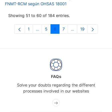
FNMT-RCM según OHSAS 18001
Showing 51 to 60 of 184 entries.
1
...
5
6
7
...
19
Page
Intermediate Pages Use TAB to navigat
Page
Page
Page
Intermediate Pages U
Page
FAQs
Solve your doubts regarding the different
processes involved in our websites