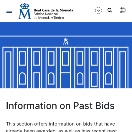
Navigation
Show/Hide
Show/Hide
Show/Hide
Show/Hide
Show/Hide
Information on Past Bids
Show/Hide
This section offers information on bids that have
already been awarded, as well as less recent past