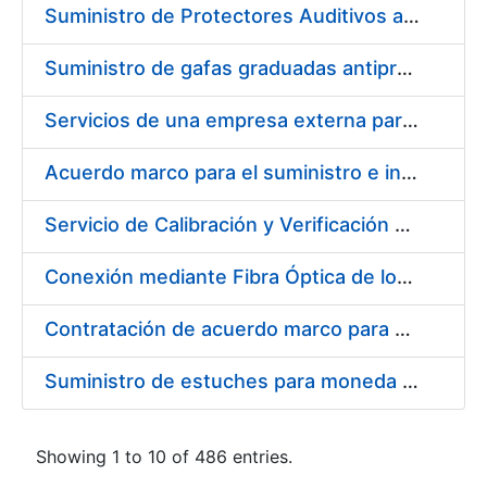
Suministro de Protectores Auditivos a medida para las personas trabajadoras de los Centros de Trabajo de Madrid y Burgos
Suministro de gafas graduadas antiproyecciones para los trabajadores de la FNMT-RCM en los centros de trabajo de Madrid y Burgos
Servicios de una empresa externa para el asesoramiento y resolución de los recursos de alzada que se presentan relacionados con procesos de selección para la FNMT-RCM
Acuerdo marco para el suministro e instalación de persianas, estores y otros complementos
Servicio de Calibración y Verificación Externa de los Equipos de Medición del Servicio de Prevención de la FNMT-RCM
Conexión mediante Fibra Óptica de los Centros de Proceso de Datos (CPDs) de las sedes de la FNMT-RCM de Burgos y Madrid
Contratación de acuerdo marco para el Suministro de Material de Electricidad para la Fábrica Nacional de Moneda y Timbre-Real Casa de la Moneda en su centro de trabajo de Burgos
Suministro de estuches para moneda de 30 €
Showing 1 to 10 of 486 entries.