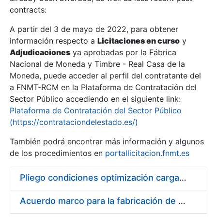
contracts:
Show/Hide
A partir del 3 de mayo de 2022, para obtener
información respecto a
Licitaciones en curso
y
Show/Hide
Adjudicaciones
ya aprobadas por la Fábrica
Show/Hide
Nacional de Moneda y Timbre - Real Casa de la
Moneda, puede acceder al perfil del contratante del
a FNMT-RCM en la Plataforma de Contratación del
Sector Público accediendo en el siguiente link:
Plataforma de Contratación del Sector Público
(https://contrataciondelestado.es/)
También podrá encontrar más información y algunos
de los procedimientos en
portallicitacion.fnmt.es
Pliego condiciones optimización cargas compras firmado
Show/Hide
Acuerdo marco para la fabricación de piezas